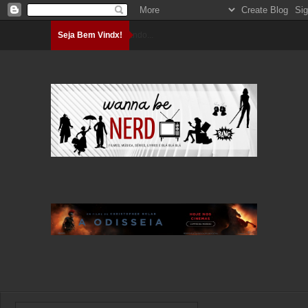
Seja Bem Vindx!
Carregando...