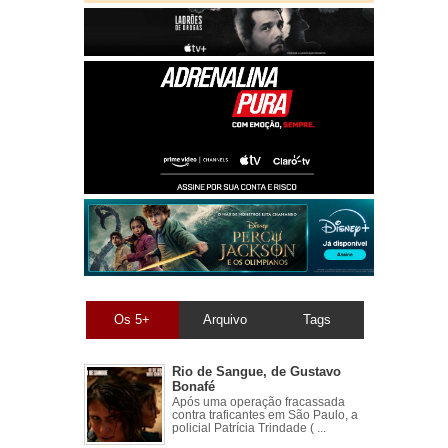
Os 5+
Arquivo
Tags
Rio de Sangue, de Gustavo
Bonafé
Após uma operação fracassada
contra traficantes em São Paulo, a
policial Patrícia Trindade ( ...