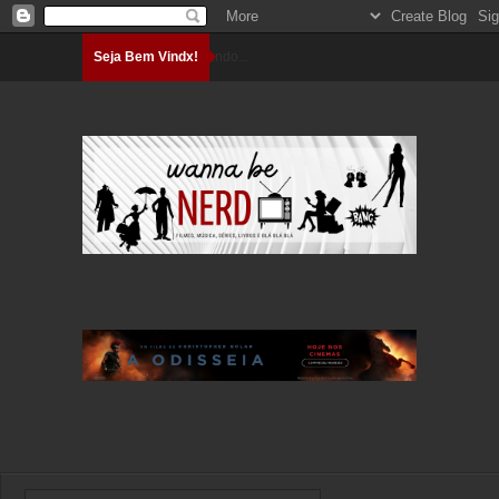
Seja Bem Vindx!
Carregando...