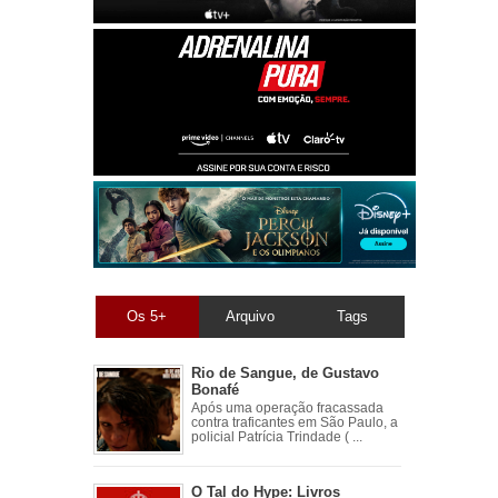
Os 5+
Arquivo
Tags
Rio de Sangue, de Gustavo
Bonafé
Após uma operação fracassada
contra traficantes em São Paulo, a
policial Patrícia Trindade ( ...
O Tal do Hype: Livros