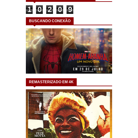
1
0
2
0
9
BUSCANDO CONEXÃO
REMASTERIZADO EM 4K