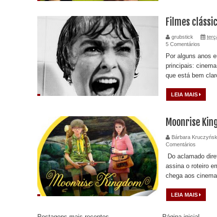
Filmes clássi
grubstick
terç
5 Comentários
Por alguns anos e
principais: cinema
que está bem clar
LEIA MAIS
Moonrise Ki
Bárbara Kruczyńsk
Comentários
Do aclamado dire
assina o roteiro 
chega aos cinemas 
LEIA MAIS
Postagens mais recentes
Página inicial