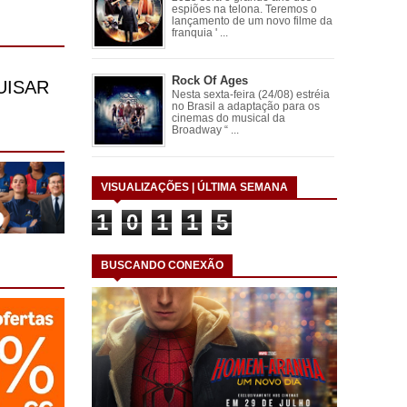
espiões na telona. Teremos o
lançamento de um novo filme da
franquia ' ...
Rock Of Ages
Nesta sexta-feira (24/08) estréia
no Brasil a adaptação para os
cinemas do musical da
Broadway “ ...
VISUALIZAÇÕES | ÚLTIMA SEMANA
1
0
1
1
5
BUSCANDO CONEXÃO