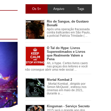
Os 5+
Arquivo
Tags
Rio de Sangue, de Gustavo
Bonafé
Após uma operação fracassada
contra traficantes em São Paulo,
a policial Patrícia Trindade ( ...
O Tal do Hype: Livros
Superestimados e Livros
que Realmente Valem a
Pena
Ah, o hype. Certos livros caem
nas graças dos leitores e você
não consegue abrir uma rede social ...
Mortal Kombat 2
Mortal Kombat , dirigido por
Simon McQuoid , estreou nos
cinemas em maio de 2021,
durante a ...
Kingsman - Serviço Secreto
2015 será o grande ano dos