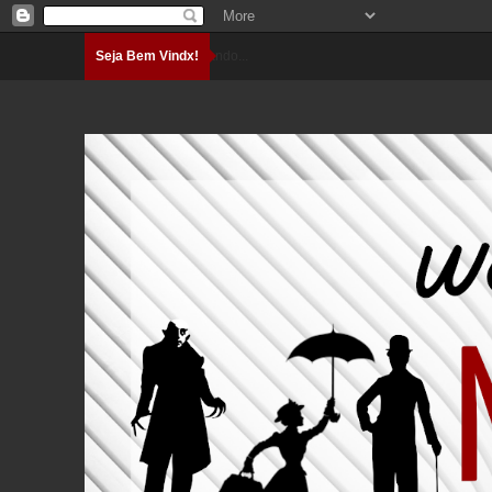
Seja Bem Vindx!
Carregando...