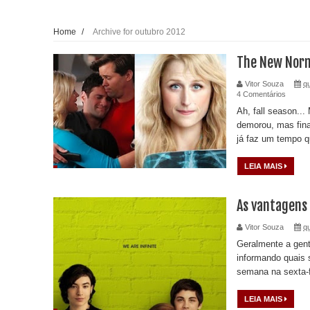
Home
/
Archive for outubro 2012
The New Norm
Vitor Souza
qu
4 Comentários
Ah, fall season...
demorou, mas fina
já faz um tempo q
LEIA MAIS
As vantagens d
Vitor Souza
qu
Geralmente a gent
informando quais 
semana na sexta-f
LEIA MAIS