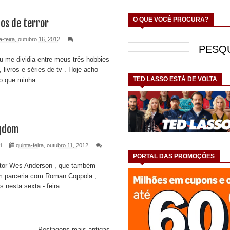
O QUE VOCÊ PROCURA?
cos de terror
a-feira, outubro 16, 2012
u me dividia entre meus três hobbies
, livros e séries de tv . Hoje acho
TED LASSO ESTÁ DE VOLTA
o que minha ...
ngdom
i
quinta-feira, outubro 11, 2012
PORTAL DAS PROMOÇÕES
tor Wes Anderson , que também
em parceria com Roman Coppola ,
nesta sexta - feira ...
Postagens mais antigas