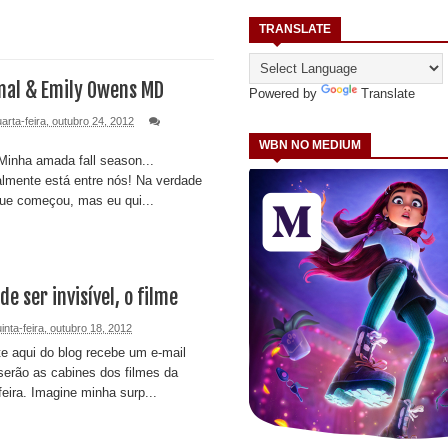
TRANSLATE
al & Emily Owens MD
Powered by
Translate
arta-feira, outubro 24, 2012
WBN NO MEDIUM
 Minha amada fall season...
lmente está entre nós! Na verdade
ue começou, mas eu qui...
e ser invisível, o filme
inta-feira, outubro 18, 2012
e aqui do blog recebe um e-mail
serão as cabines dos filmes da
eira. Imagine minha surp...