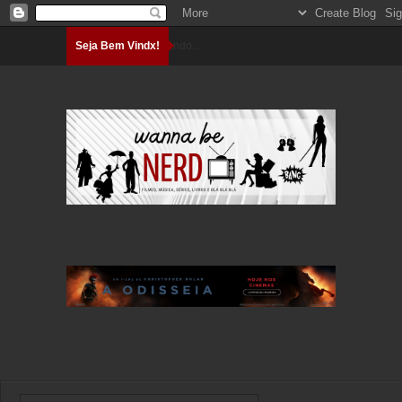
Seja Bem Vindx!
Carregando...