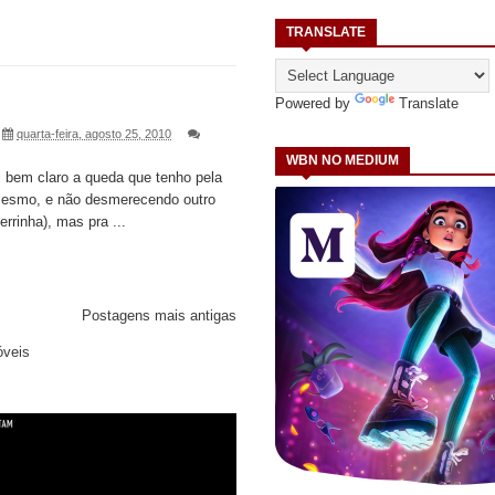
TRANSLATE
Powered by
Translate
quarta-feira, agosto 25, 2010
WBN NO MEDIUM
i bem claro a queda que tenho pela
 mesmo, e não desmerecendo outro
terrinha), mas pra ...
Postagens mais antigas
óveis