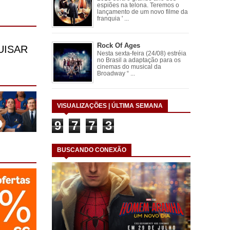
espiões na telona. Teremos o
lançamento de um novo filme da
franquia ' ...
Rock Of Ages
Nesta sexta-feira (24/08) estréia
no Brasil a adaptação para os
cinemas do musical da
Broadway “ ...
VISUALIZAÇÕES | ÚLTIMA SEMANA
9
7
7
3
BUSCANDO CONEXÃO