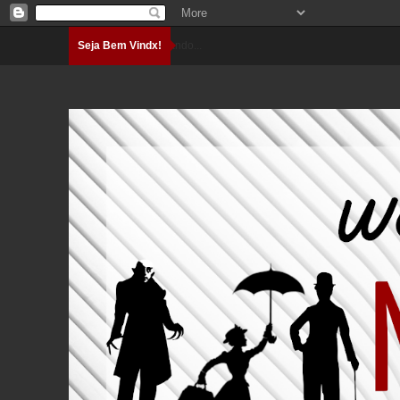
Seja Bem Vindx!
Carregando...