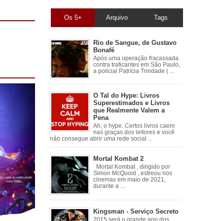
Os 5+
Arquivo
Tags
Rio de Sangue, de Gustavo
Bonafé
Após uma operação fracassada
contra traficantes em São Paulo,
a policial Patrícia Trindade ( ...
O Tal do Hype: Livros
Superestimados e Livros
que Realmente Valem a
Pena
Ah, o hype. Certos livros caem
nas graças dos leitores e você
não consegue abrir uma rede social ...
Mortal Kombat 2
Mortal Kombat , dirigido por
Simon McQuoid , estreou nos
cinemas em maio de 2021,
durante a ...
Kingsman - Serviço Secreto
2015 será o grande ano dos