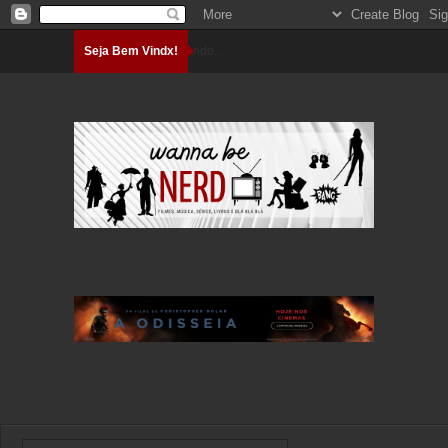
Seja Bem Vindx!
Carregando...