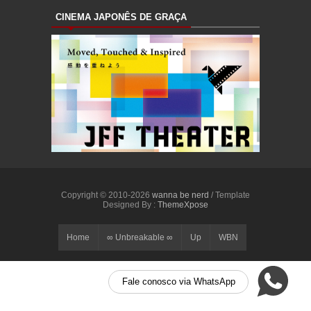
CINEMA JAPONÊS DE GRAÇA
Copyright © 2010-2026
wanna be nerd
/ Template
Designed By :
ThemeXpose
Home
∞ Unbreakable ∞
Up
WBN
Fale conosco via WhatsApp