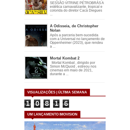
SESSÃO VITRINE PETROBRÁS A
estética carnavalizante, tropical e
colorida do diretor Cacá Diegues
...
A Odisseia, de Christopher
Nolan
Após a parceria bem-sucedida
com a Universal no lançamento de
Oppenheimer (2023), que rendeu
a ...
Mortal Kombat 2
Mortal Kombat , dirigido por
Simon McQuoid , estreou nos
cinemas em maio de 2021,
durante a ...
VISUALIZAÇÕES | ÚLTIMA SEMANA
1
0
8
1
6
UM LANÇAMENTO IMOVISION