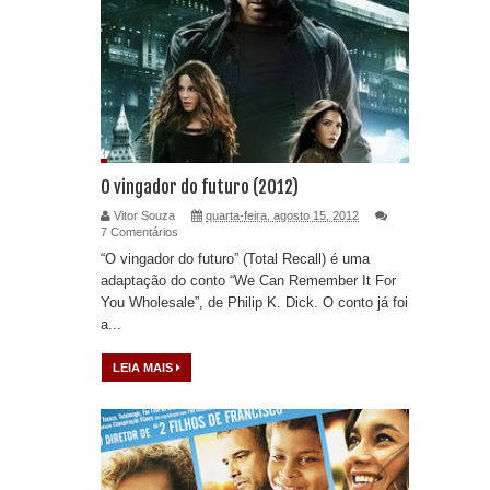
O vingador do futuro (2012)
Vitor Souza
quarta-feira, agosto 15, 2012
7 Comentários
“O vingador do futuro” (Total Recall) é uma
adaptação do conto “We Can Remember It For
You Wholesale”, de Philip K. Dick. O conto já foi
a...
LEIA MAIS