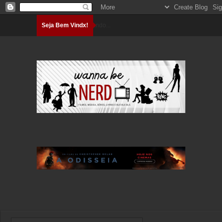
Seja Bem Vindx!
Carregando...