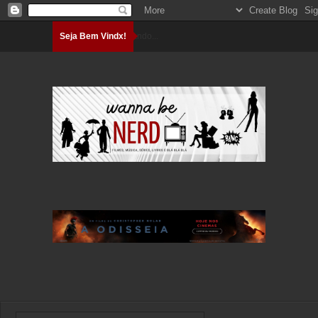
Seja Bem Vindx!
Carregando...