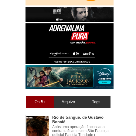
Os 5+
Arquivo
Tags
Rio de Sangue, de Gustavo
Bonafé
Após uma operação fracassada
contra traficantes em São Paulo, a
policial Patrícia Trindade ( ...