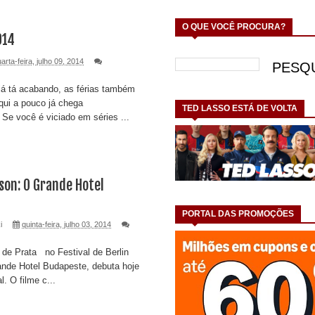
O QUE VOCÊ PROCURA?
014
arta-feira, julho 09, 2014
 já tá acabando, as férias também
aqui a pouco já chega
TED LASSO ESTÁ DE VOLTA
 Se você é viciado em séries ...
son: O Grande Hotel
PORTAL DAS PROMOÇÕES
i
quinta-feira, julho 03, 2014
 de Prata no Festival de Berlin
nde Hotel Budapeste, debuta hoje
l. O filme c...