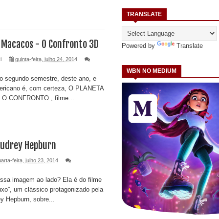
TRANSLATE
 Macacos - O Confronto 3D
Powered by
Translate
i
quinta-feira, julho 24, 2014
WBN NO MEDIUM
do segundo semestre, deste ano, e
mericano é, com certeza, O PLANETA
O CONFRONTO , filme...
Audrey Hepburn
arta-feira, julho 23, 2014
ssa imagem ao lado? Ela é do filme
xo”, um clássico protagonizado pela
y Hepburn, sobre...