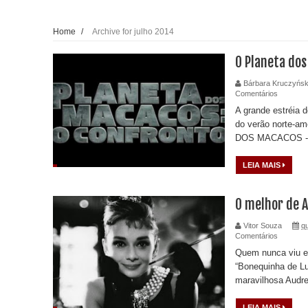
Home
/
Archive for julho 2014
O Planeta dos
Bárbara Kruczyńsk
Comentários
A grande estréia 
do verão norte-a
DOS MACACOS - 
LEIA MAIS
O melhor de 
Vitor Souza
qu
Comentários
Quem nunca viu e
“Bonequinha de Lu
maravilhosa Audre
LEIA MAIS