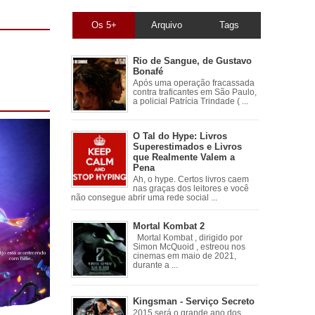
Os 5+
Arquivo
Tags
Rio de Sangue, de Gustavo
Bonafé
Após uma operação fracassada
contra traficantes em São Paulo,
a policial Patrícia Trindade ( ...
O Tal do Hype: Livros
Superestimados e Livros
que Realmente Valem a
Pena
Ah, o hype. Certos livros caem
nas graças dos leitores e você
não consegue abrir uma rede social ...
Mortal Kombat 2
Mortal Kombat , dirigido por
Simon McQuoid , estreou nos
cinemas em maio de 2021,
durante a ...
Kingsman - Serviço Secreto
2015 será o grande ano dos