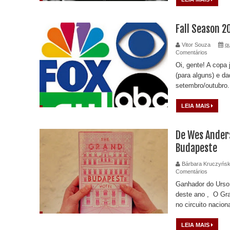
Fall Season 2
Vitor Souza
qu
Comentários
Oi, gente! A copa
(para alguns) e d
setembro/outubro.
LEIA MAIS
De Wes Ander
Budapeste
Bárbara Kruczyńsk
Comentários
Ganhador do Urso
deste ano , O Gra
no circuito naciona
LEIA MAIS