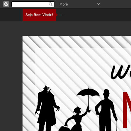
Seja Bem Vindx!
Carregando...