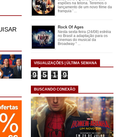
espiões na telona. Teremos o
lançamento de um novo filme da
franquia ' ...
Rock Of Ages
Nesta sexta-feira (24/08) estréia
no Brasil a adaptação para os
cinemas do musical da
Broadway “ ...
VISUALIZAÇÕES | ÚLTIMA SEMANA
9
5
1
9
BUSCANDO CONEXÃO