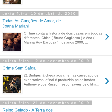
sexta-feira, 10 de abril de 2020
Todas As Canções de Amor, de
Joana Mariani
›
O filme conta a história de dois casais em épocas
diferentes: Chico ( Bruno Gagliasso ) e Ana (
Marina Ruy Barbosa ) nos anos 2000, ...
quinta-feira, 12 de dezembro de 2019
Crime Sem Saída
›
21 Bridges já chega aos cinemas carregado de
expectativas, afinal é produzido pelos irmãos
Anthony e Joe Russo , responsáveis pelo film...
quinta-feira, 21 de novembro de 2019
Reino Gelado - A Terra dos