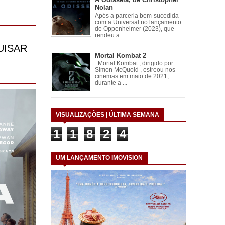
Nolan
Após a parceria bem-sucedida
com a Universal no lançamento
de Oppenheimer (2023), que
rendeu a ...
Mortal Kombat 2
Mortal Kombat , dirigido por
Simon McQuoid , estreou nos
cinemas em maio de 2021,
durante a ...
VISUALIZAÇÕES | ÚLTIMA SEMANA
1
1
8
2
4
UM LANÇAMENTO IMOVISION