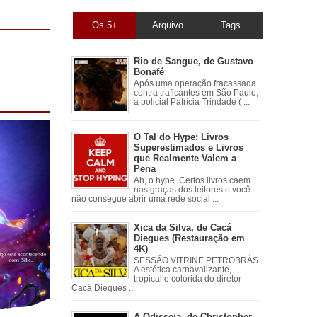
Os 5+
Arquivo
Tags
Rio de Sangue, de Gustavo
Bonafé
Após uma operação fracassada
contra traficantes em São Paulo,
a policial Patrícia Trindade ( ...
O Tal do Hype: Livros
Superestimados e Livros
que Realmente Valem a
Pena
Ah, o hype. Certos livros caem
nas graças dos leitores e você
não consegue abrir uma rede social ...
Xica da Silva, de Cacá
Diegues (Restauração em
4K)
SESSÃO VITRINE PETROBRÁS
A estética carnavalizante,
tropical e colorida do diretor
Cacá Diegues ...
A Odisseia, de Christopher