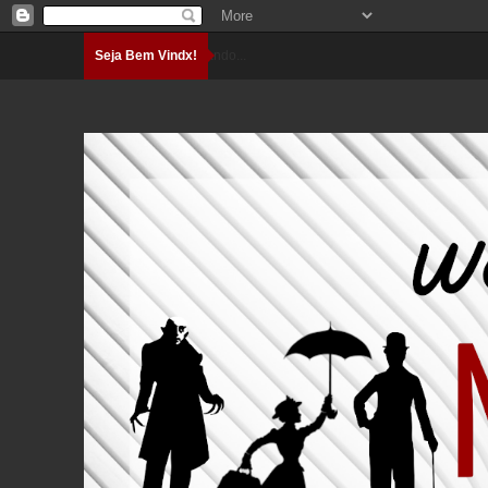
Seja Bem Vindx!
Carregando...