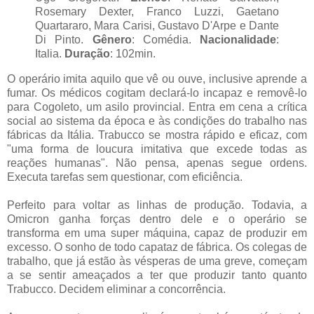
Rosemary Dexter, Franco Luzzi, Gaetano
Quartararo, Mara Carisi, Gustavo D'Arpe e Dante
Di Pinto.
Gênero
: Comédia.
Nacionalidade
:
Italia.
Duração
: 102min.
O operário imita aquilo que vê ou ouve, inclusive aprende a
fumar. Os médicos cogitam declará-lo incapaz e removê-lo
para Cogoleto, um asilo provincial. Entra em cena a crítica
social ao sistema da época e às condições do trabalho nas
fábricas da Itália. Trabucco se mostra rápido e eficaz, com
"uma forma de loucura imitativa que excede todas as
reações humanas". Não pensa, apenas segue ordens.
Executa tarefas sem questionar, com eficiência.
Perfeito para voltar as linhas de produção. Todavia, a
Omicron ganha forças dentro dele e o operário se
transforma em uma super máquina, capaz de produzir em
excesso. O sonho de todo capataz de fábrica. Os colegas de
trabalho, que já estão às vésperas de uma greve, começam
a se sentir ameaçados a ter que produzir tanto quanto
Trabucco. Decidem eliminar a concorrência.