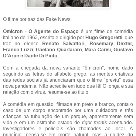
O filme por traz das Fake News!
Omicron - O Agente do Espaço
é um filme de comédia
italiano de 1963, escrito e dirigido por
Hugo Gregoretti
, que
traz no elenco
Renato Salvattori, Rosemary Dexter,
Franco Luzzi, Gaetano Quartararo, Mara Carisi, Gustavo
D'Arpe e Dante Di Pinto.
Com a chegada da nova variante "ômicron", nome dado
seguindo as letras do alfabeto grego, as mentes criativas
das redes sociais já anunciaram que o filme "previu" essa
nova pandemia. Não acredite em tudo que lê! O longa e sua
relação com o vírus, resume-se ao título.
A comédia em questão, filmada em preto e branco, conta o
caso de um corpo encontrado por uma cuidadora e três
crianças na tubulação de um parque, aparentemente sem
vida e em um estranho estado de
rigor mortis
acentuado.
Investigadores e policiais são chamados ao local. A
princípio, pensa-se em morte natural, mas a rigidez do