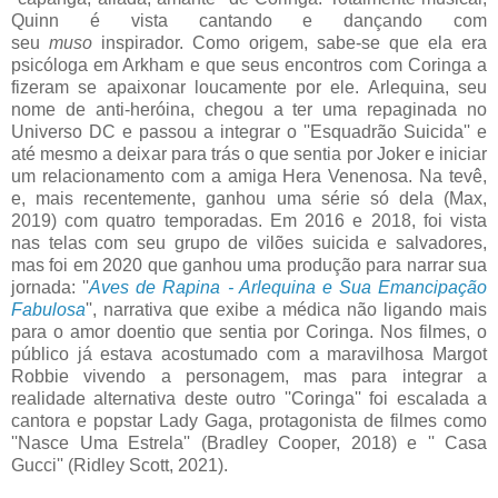
Quinn é vista cantando e dançando com
seu
muso
inspirador. Como origem, sabe-se que ela era
psicóloga em Arkham e que seus encontros com Coringa a
fizeram se apaixonar loucamente por ele. Arlequina, seu
nome de anti-heróina, chegou a ter uma repaginada no
Universo DC e passou a integrar o ''Esquadrão Suicida'' e
até mesmo a deixar para trás o que sentia por Joker e iniciar
um relacionamento com a amiga Hera Venenosa. Na tevê,
e, mais recentemente, ganhou uma série só dela (Max,
2019) com quatro temporadas. Em 2016 e 2018, foi vista
nas telas com seu grupo de vilões suicida e salvadores,
mas foi em 2020 que ganhou uma produção para narrar sua
jornada: ''
Aves de Rapina - Arlequina e Sua Emancipação
Fabulosa
'', narrativa que exibe a médica não ligando mais
para o amor doentio que sentia por Coringa. Nos filmes, o
público já estava acostumado com a maravilhosa Margot
Robbie vivendo a personagem, mas para integrar a
realidade alternativa deste outro ''Coringa'' foi escalada a
cantora e popstar Lady Gaga, protagonista de filmes como
''Nasce Uma Estrela'' (Bradley Cooper, 2018) e '' Casa
Gucci'' (Ridley Scott, 2021).