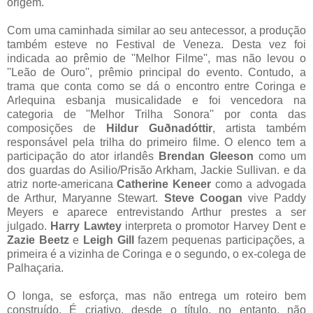
origem.
Com uma caminhada similar ao seu antecessor, a produção
também esteve no Festival de Veneza. Desta vez foi
indicada ao prêmio de ''Melhor Filme'', mas não levou o
''Leão de Ouro'', prêmio principal do evento. Contudo, a
trama que conta como se dá o encontro entre Coringa e
Arlequina esbanja musicalidade e foi vencedora na
categoria de ''Melhor Trilha Sonora'' por conta das
composições de
Hildur Guðnadóttir
, artista também
responsável pela trilha do primeiro filme. O elenco tem a
participação do ator irlandês
Brendan Gleeson
como um
dos guardas do Asilio/Prisão Arkham, Jackie Sullivan. e da
atriz norte-americana
Catherine Keneer
como a advogada
de Arthur, Maryanne Stewart.
Steve Coogan
vive Paddy
Meyers e aparece entrevistando Arthur prestes a ser
julgado.
Harry Lawtey
interpreta o promotor Harvey Dent e
Zazie Beetz
e
Leigh Gill
fazem pequenas participações, a
primeira é a vizinha de Coringa e o segundo, o ex-colega de
Palhaçaria.
O longa, se esforça, mas não entrega um roteiro bem
construído. É criativo, desde o título, no entanto, não