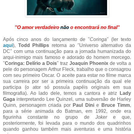
''O amor verdadeiro
não
o encontrará no final''
Após cinco anos do lançamento de ''
Coringa
'' (ler texto
aqui
),
Todd Phillips
retorna ao ''Universo alternativo da
DC'' com uma continuação para a jornada humanizada do
arqui-inimigo mais famoso e adorado do homem morcego.
''
Coringa: Delírio a Dois
'' traz
Joaquin Phoenix
de volta a
pele do personagem Arthur Fleck, trabalho que o consagrou
com seu primeiro Oscar. O aceite para estar no filme marca
sua carreira por ser a primeira continuação da qual ele
participa (o ator só possuía papéis originais em sua
filmografia). Ao lado dele, temos a cantora e atriz
Lady
Gaga
interpretando Lee Quinzel, uma subversão de Harley
Quinn, personagem criada por
Paul Dini
e
Bruce Timm
,
para a série animada do Batman, em 1992, onde era
figurinha constante no grupo de
Joker
e que,
posteriormente, foi levada para o mundo dos quadrinhos
quando ganhou também mais aventuras e uma história