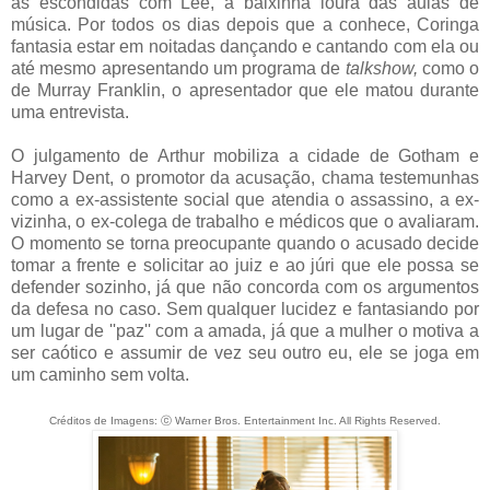
as escondidas com Lee, a baixinha loura das aulas de
música. Por todos os dias depois que a conhece, Coringa
fantasia estar em noitadas dançando e cantando com ela ou
até mesmo apresentando um programa de
talkshow,
como o
de Murray Franklin, o apresentador que ele matou durante
uma entrevista.
O julgamento de Arthur mobiliza a cidade de Gotham e
Harvey Dent, o promotor da acusação, chama testemunhas
como a ex-assistente social que atendia o assassino, a ex-
vizinha, o ex-colega de trabalho e médicos que o avaliaram.
O momento se torna preocupante quando o acusado decide
tomar a frente e solicitar ao juiz e ao júri que ele possa se
defender sozinho, já que não concorda com os argumentos
da defesa no caso. Sem qualquer lucidez e fantasiando por
um lugar de ''paz'' com a amada, já que a mulher o motiva a
ser caótico e assumir de vez seu outro eu, ele se joga em
um caminho sem volta.
Créditos de Imagens: ⓒ Warner Bros. Entertainment Inc. All Rights Reserved.