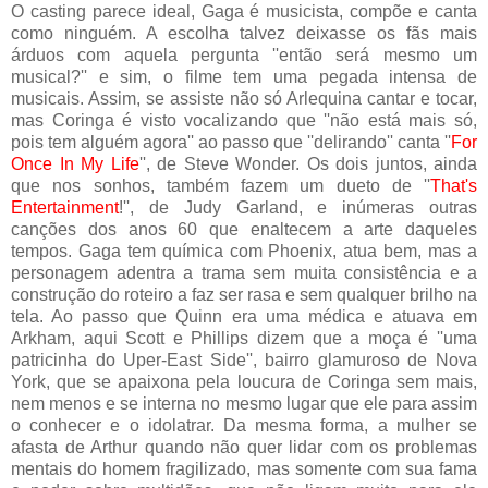
O casting parece ideal, Gaga é musicista, compõe e canta
como ninguém. A escolha talvez deixasse os fãs mais
árduos com aquela pergunta ''então será mesmo um
musical?'' e sim, o filme tem uma pegada intensa de
musicais. Assim, se assiste não só Arlequina cantar e tocar,
mas Coringa é visto vocalizando que ''não está mais só,
pois tem alguém agora'' ao passo que ''delirando'' canta ''
For
Once In My Life
'', de Steve Wonder. Os dois juntos, ainda
que nos sonhos, também fazem um dueto de ''
That's
Entertainment
!'', de Judy Garland, e inúmeras outras
canções dos anos 60 que enaltecem a arte daqueles
tempos. Gaga tem química com Phoenix, atua bem, mas a
personagem adentra a trama sem muita consistência e a
construção do roteiro a faz ser rasa e sem qualquer brilho na
tela. Ao passo que Quinn era uma médica e atuava em
Arkham, aqui Scott e Phillips dizem que a moça é ''uma
patricinha do Uper-East Side'', bairro glamuroso de Nova
York, que se apaixona pela loucura de Coringa sem mais,
nem menos e se interna no mesmo lugar que ele para assim
o conhecer e o idolatrar. Da mesma forma, a mulher se
afasta de Arthur quando não quer lidar com os problemas
mentais do homem fragilizado, mas somente com sua fama