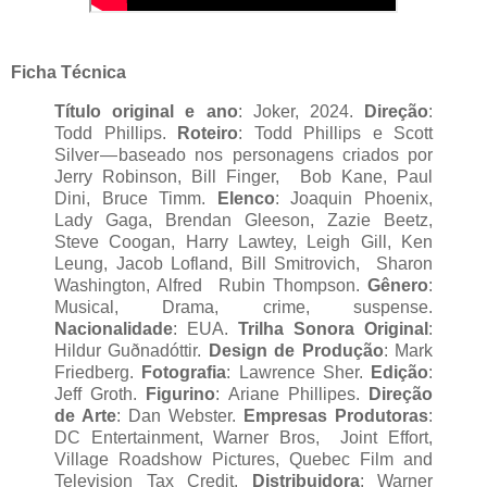
Ficha Técnica
Título original e ano
: Joker, 2024.
Direção
:
Todd Phillips.
Roteiro
: Todd Phillips e Scott
Silver — baseado nos personagens criados por
Jerry Robinson, Bill Finger, Bob Kane, Paul
Dini, Bruce Timm.
Elenco
: Joaquin Phoenix,
Lady Gaga, Brendan Gleeson, Zazie Beetz,
Steve Coogan, Harry Lawtey, Leigh Gill, Ken
Leung, Jacob Lofland, Bill Smitrovich, Sharon
Washington, Alfred Rubin Thompson.
Gênero
:
Musical, Drama, crime, suspense.
Nacionalidade
: EUA.
Trilha Sonora Original
:
Hildur Guðnadóttir.
Design de Produção
: Mark
Friedberg.
Fotografia
: Lawrence Sher.
Edição
:
Jeff Groth.
Figurino
: Ariane Phillipes.
Direção
de Arte
: Dan Webster.
Empresas Produtoras
:
DC Entertainment, Warner Bros, Joint Effort,
Village Roadshow Pictures, Quebec Film and
Television Tax Credit.
Distribuidora
: Warner