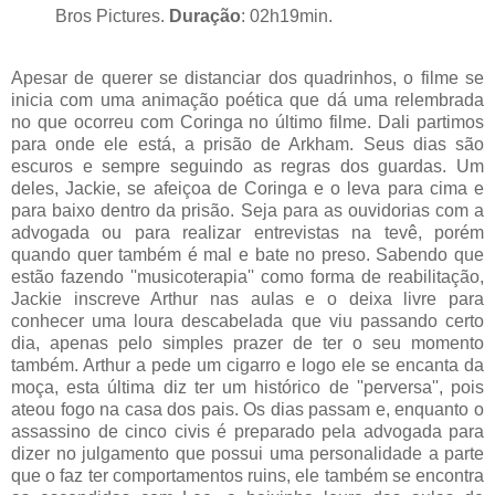
Bros Pictures.
Duração
: 02h19min.
Apesar de querer se distanciar dos quadrinhos, o filme se
inicia com uma animação poética que dá uma relembrada
no que ocorreu com Coringa no último filme. Dali partimos
para onde ele está, a prisão de Arkham. Seus dias são
escuros e sempre seguindo as regras dos guardas. Um
deles, Jackie, se afeiçoa de Coringa e o leva para cima e
para baixo dentro da prisão. Seja para as ouvidorias com a
advogada ou para realizar entrevistas na tevê, porém
quando quer também é mal e bate no preso. Sabendo que
estão fazendo ''musicoterapia'' como forma de reabilitação,
Jackie inscreve Arthur nas aulas e o deixa livre para
conhecer uma loura descabelada que viu passando certo
dia, apenas pelo simples prazer de ter o seu momento
também. Arthur a pede um cigarro e logo ele se encanta da
moça, esta última diz ter um histórico de ''perversa'', pois
ateou fogo na casa dos pais. Os dias passam e, enquanto o
assassino de cinco civis é preparado pela advogada para
dizer no julgamento que possui uma personalidade a parte
que o faz ter comportamentos ruins, ele também se encontra