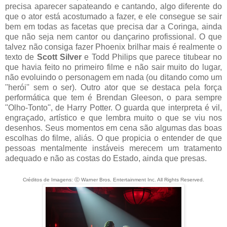
precisa aparecer sapateando e cantando, algo diferente do
que o ator está acostumado a fazer, e ele consegue se sair
bem em todas as facetas que precisa dar a Coringa, ainda
que não seja nem cantor ou dançarino profissional. O que
talvez não consiga fazer Phoenix brilhar mais é realmente o
texto de
Scott Silver
e Todd Philips que parece titubear no
que havia feito no primeiro filme e não sair muito do lugar,
não evoluindo o personagem em nada (ou ditando como um
''herói'' sem o ser). Outro ator que se destaca pela força
performática que tem é Brendan Gleeson, o para sempre
''Olho-Tonto'', de Harry Potter. O guarda que interpreta é vil,
engraçado, artístico e que lembra muito o que se viu nos
desenhos. Seus momentos em cena são algumas das boas
escolhas do filme, aliás. O que propicia o entender de que
pessoas mentalmente instáveis merecem um tratamento
adequado e não as costas do Estado, ainda que presas.
Créditos de Imagens: ⓒ Warner Bros. Entertainment Inc. All Rights Reserved.