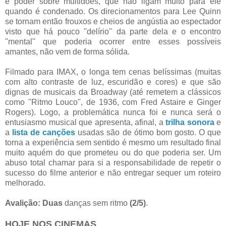
e poder sobre multidões, que não ligam muito para ele
quando é condenado. Os direcionamentos para Lee Quinn
se tornam então frouxos e cheios de angústia ao espectador
visto que há pouco ''delírio'' da parte dela e o encontro
''mental'' que poderia ocorrer entre esses possíveis
amantes, não vem de forma sólida.
Filmado para IMAX, o longa tem cenas belíssimas (muitas
com alto contraste de luz, escuridão e cores) e que são
dignas de musicais da Broadway (até remetem a clássicos
como ''Ritmo Louco'', de 1936, com Fred Astaire e Ginger
Rogers). Logo, a problemática nunca foi e nunca será o
entusiasmo musical que apresenta, afinal, a
trilha sonora
e
a
lista de canções
usadas são de ótimo bom gosto. O que
torna a experiência sem sentido é mesmo um resultado final
muito aquém do que prometeu ou do que poderia ser. Um
abuso total chamar para si a responsabilidade de repetir o
sucesso do filme anterior e não entregar sequer um roteiro
melhorado.
Avalição: Duas
danças sem ritmo
(2/5)
.
HOJE NOS CINEMAS