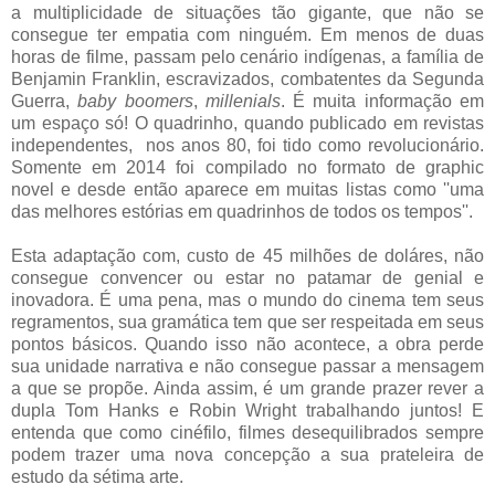
a multiplicidade de situações tão gigante, que não se
consegue ter empatia com ninguém. Em menos de duas
horas de filme, passam pelo cenário indígenas, a família de
Benjamin Franklin, escravizados, combatentes da Segunda
Guerra,
baby boomers
,
millenials
. É muita informação em
um espaço só! O quadrinho, quando publicado em revistas
independentes, nos anos 80, foi tido como revolucionário.
Somente em 2014 foi compilado no formato de graphic
novel e desde então aparece em muitas listas como ''uma
das melhores estórias em quadrinhos de todos os tempos''.
Esta adaptação com, custo de 45 milhões de doláres, não
consegue convencer ou estar no patamar de genial e
inovadora. É uma pena, mas o mundo do cinema tem seus
regramentos, sua gramática tem que ser respeitada em seus
pontos básicos. Quando isso não acontece, a obra perde
sua unidade narrativa e não consegue passar a mensagem
a que se propõe. Ainda assim, é um grande prazer rever a
dupla Tom Hanks e Robin Wright trabalhando juntos! E
entenda que como cinéfilo, filmes desequilibrados sempre
podem trazer uma nova concepção a sua prateleira de
estudo da sétima arte.