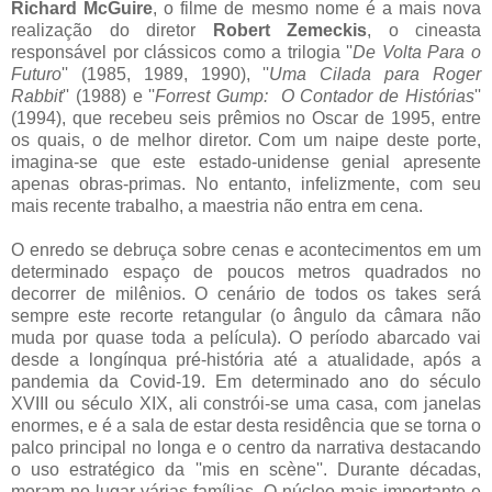
Richard McGuire
, o filme de mesmo nome é a mais nova
realização do diretor
Robert Zemeckis
, o cineasta
responsável por clássicos como a trilogia ''
De Volta Para o
Futuro
'' (1985, 1989, 1990), ''
Uma Cilada para Roger
Rabbit
'' (1988) e ''
Forrest Gump: O Contador de Histórias
''
(1994), que recebeu seis prêmios no Oscar de 1995, entre
os quais, o de melhor diretor. Com um naipe deste porte,
imagina-se que este estado-unidense genial apresente
apenas obras-primas. No entanto, infelizmente, com seu
mais recente trabalho, a maestria não entra em cena.
O enredo se debruça sobre cenas e acontecimentos em um
determinado espaço de poucos metros quadrados no
decorrer de milênios. O cenário de todos os takes será
sempre este recorte retangular (o ângulo da câmara não
muda por quase toda a película). O período abarcado vai
desde a longínqua pré-história até a atualidade, após a
pandemia da Covid-19. Em determinado ano do século
XVIII ou século XIX, ali constrói-se uma casa, com janelas
enormes, e é a sala de estar desta residência que se torna o
palco principal no longa e o centro da narrativa destacando
o uso estratégico da ''mis en scène''. Durante décadas,
moram no lugar várias famílias. O núcleo mais importante e