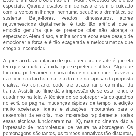
especiais. Quando usados em demasia e sem o cuidado
com a verossimilhança, nenhuma sequência dramática se
sustenta. Beija-flores, veados, dinossauros, atores
rejuvenescidos digitalmente, é tudo tão artificial que a
emoção genuína que se pretende criar não alcança o
espectador. Além disso, a trilha sonora ecoa esse desejo de
emocionar à força e é tão exagerada e melodramática que
chega a incomodar.
A questão da adaptação de qualquer obra de arte é que ela
tem que se moldar à mídia que se pretende utilizar. Algo que
funciona perfeitamente numa obra em quadrinhos, às vezes
não funciona tão bem na tela do cinema, apesar da proposta
criativa. Ao contrário, pode até atrapalhar o caminhar da
trama. Assistir ao filme dá a impressão de se estar lendo o
quadrinho na tela. A técnica de se sobrepor vários quadros
no ecrã ou página, mudanças rápidas de tempo, a edição
muito acelerada, ideias e situações importantes para o
desenrolar da estória, mas mostradas rapidamente, todas
essas técnicas funcionaram na HQ, mas no cinema dão a
impressão de incompletude, de rasura na abordagem. Os
personagens são tantos, os tempos narrativos tão distantes,