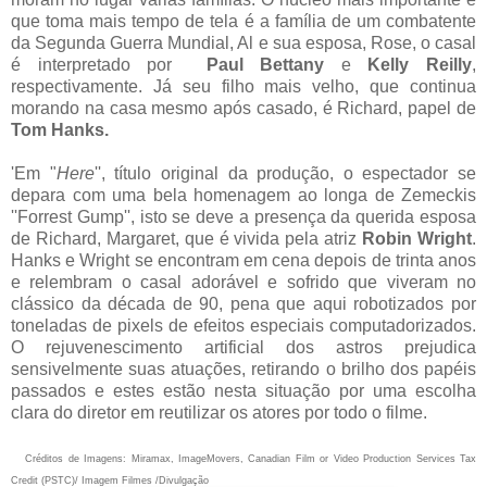
que toma mais tempo de tela é a família de um combatente
da Segunda Guerra Mundial, Al e sua esposa, Rose, o casal
é interpretado por
Paul Bettany
e
Kelly Reilly
,
respectivamente. Já seu filho mais velho, que continua
morando na casa mesmo após casado, é Richard, papel de
Tom Hanks.
'Em "
Here
'', título original da produção, o espectador se
depara com uma bela homenagem ao longa de Zemeckis
''Forrest Gump'', isto se deve a presença da querida esposa
de Richard, Margaret, que é vivida pela atriz
Robin Wright
.
Hanks e Wright se encontram em cena depois de trinta anos
e relembram o casal adorável e sofrido que viveram no
clássico da década de 90, pena que aqui robotizados por
toneladas de pixels de efeitos especiais computadorizados.
O rejuvenescimento artificial dos astros prejudica
sensivelmente suas atuações, retirando o brilho dos papéis
passados e estes estão nesta situação por uma escolha
clara do diretor em reutilizar os atores por todo o filme.
Créditos de Imagens: Miramax, ImageMovers, Canadian Film or Video Production Services Tax
Credit (PSTC)/ Imagem Filmes /Divulgação