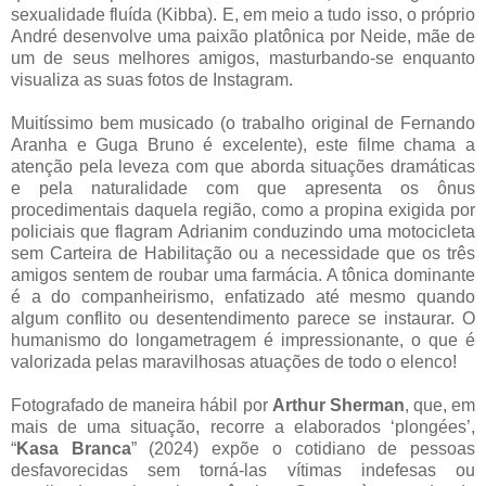
sexualidade fluída (Kibba). E, em meio a tudo isso, o próprio
André desenvolve uma paixão platônica por Neide, mãe de
um de seus melhores amigos, masturbando-se enquanto
visualiza as suas fotos de Instagram.
Muitíssimo bem musicado (o trabalho original de Fernando
Aranha e Guga Bruno é excelente), este filme chama a
atenção pela leveza com que aborda situações dramáticas
e pela naturalidade com que apresenta os ônus
procedimentais daquela região, como a propina exigida por
policiais que flagram Adrianim conduzindo uma motocicleta
sem Carteira de Habilitação ou a necessidade que os três
amigos sentem de roubar uma farmácia. A tônica dominante
é a do companheirismo, enfatizado até mesmo quando
algum conflito ou desentendimento parece se instaurar. O
humanismo do longametragem é impressionante, o que é
valorizada pelas maravilhosas atuações de todo o elenco!
Fotografado de maneira hábil por
Arthur Sherman
, que, em
mais de uma situação, recorre a elaborados ‘plongées’,
“
Kasa Branca
” (2024) expõe o cotidiano de pessoas
desfavorecidas sem torná-las vítimas indefesas ou