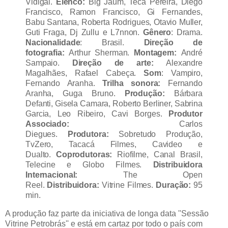
Vidigal.
Elenco:
Big Jaum, Teca Pereira, Diego
Francisco, Ramon Francisco, Gi Fernandes,
Babu Santana, Roberta Rodrigues, Otavio Muller,
Guti Fraga, Dj Zullu e L7nnon.
Gênero
: Drama.
Nacionalidade
: Brasil.
Direção de
fotografia:
Arthur Sherman.
Montagem:
André
Sampaio.
Direção de arte:
Alexandre
Magalhães, Rafael Cabeça.
Som
: Vampiro,
Fernando Aranha.
Trilha sonora:
Fernando
Aranha, Guga Bruno.
Produção:
Bárbara
Defanti, Gisela Camara, Roberto Berliner, Sabrina
Garcia, Leo Ribeiro, Cavi Borges.
Produtor
Associado:
Carlos
Diegues.
Produtora:
Sobretudo Produção,
TvZero, Tacacá Filmes, Cavideo e
Dualto.
Coprodutoras:
Riofilme, Canal Brasil,
Telecine e Globo Filmes.
Distribuidora
Internacional:
The Open
Reel.
Distribuidora:
Vitrine Filmes.
Duração:
95
min.
A produção faz parte da iniciativa de longa data ''Sessão
Vitrine Petrobrás'' e está em cartaz por todo o país com