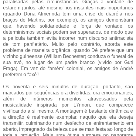
paralisadas pelas circunstâncias. Graças à vontade de
estarem juntos, até mesmo nos instantes mais inoportunos
(quando Dona Almerinda tem uma crise de diarréia nos
braços de Martins, por exemplo), os amigos demonstram
que, havendo solidariedade e força de vontade, os
determinismos sociais podem ser superados, de modo que
a película também evita incorrer num discurso antirracista
de tom panfletário. Muito pelo contrário, aborda este
problema de maneira orgânica, quando Dé prefere que um
vizinho guineense (William Bechester) conduza o funeral de
sua avó, no lugar de um padre branco (vivido por Guti
Fraga). Em vez do “amém” colonial, os amigos de André
preferem o “axé”!
Os noventa e seis minutos de duração, portanto, são
marcados por seqüências ora divertidas, ora emocionantes,
além de inúmeros momentos atravessados pela
musicalidade inspirada por L7nnon, que comparece
vivificando a si mesmo. A montagem é bastante dinâmica e
a direção é realmente exemplar, naquilo que ela deseja
transmitir, culminando num desfecho de enfrentamento em
aberto, impregnado da beleza que se manifesta ao longo de
toda a projeção. Mais uma ótima surpresa no panorama