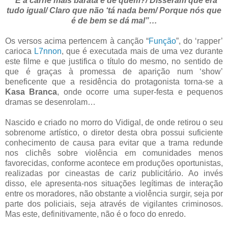
“E a carne mais barata é de quem?/ Disseram que era
tudo igual/ Claro que não ‘tá nada bem/ Porque nós que
é de bem se dá mal”…
Os versos acima pertencem à canção “
Função
”, do ‘rapper’
carioca
L7nnon
, que é executada mais de uma vez durante
este filme e que justifica o título do mesmo, no sentido de
que é graças à promessa de aparição num ‘show’
beneficente que a residência do protagonista torna-se a
Kasa Branca
, onde ocorre uma super-festa e pequenos
dramas se desenrolam…
Nascido e criado no morro do Vidigal, de onde retirou o seu
sobrenome artístico, o diretor desta obra possui suficiente
conhecimento de causa para evitar que a trama redunde
nos clichês sobre violência em comunidades menos
favorecidas, conforme acontece em produções oportunistas,
realizadas por cineastas de cariz publicitário. Ao invés
disso, ele apresenta-nos situações legítimas de interação
entre os moradores, não obstante a violência surgir, seja por
parte dos policiais, seja através de vigilantes criminosos.
Mas este, definitivamente, não é o foco do enredo.