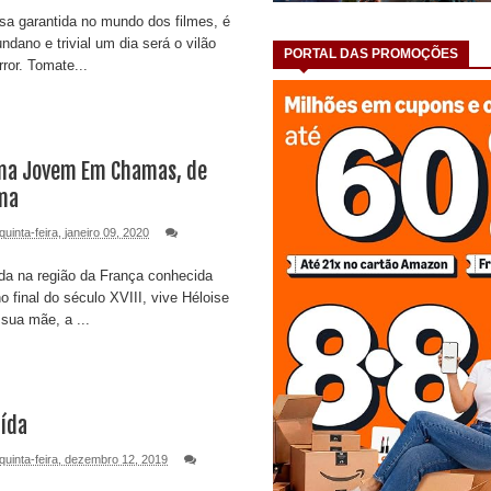
sa garantida no mundo dos filmes, é
dano e trivial um dia será o vilão
PORTAL DAS PROMOÇÕES
ror. Tomate...
ma Jovem Em Chamas, de
ma
quinta-feira, janeiro 09, 2020
da na região da França conhecida
 final do século XVIII, vive Héloise
 sua mãe, a ...
ída
quinta-feira, dezembro 12, 2019