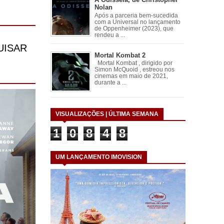
Nolan
Após a parceria bem-sucedida
com a Universal no lançamento
de Oppenheimer (2023), que
rendeu a ...
Mortal Kombat 2
Mortal Kombat , dirigido por
Simon McQuoid , estreou nos
cinemas em maio de 2021,
durante a ...
VISUALIZAÇÕES | ÚLTIMA SEMANA
1
0
8
4
8
UM LANÇAMENTO IMOVISION