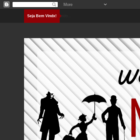
Seja Bem Vindx!
Carregando...