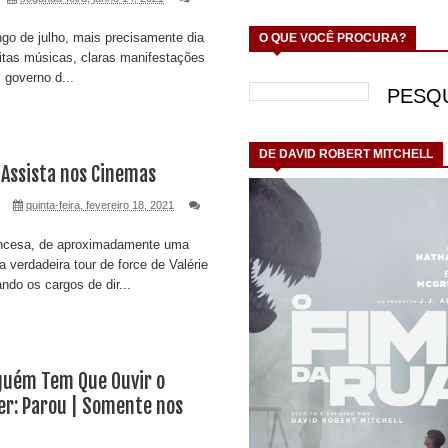
o de julho, mais precisamente dia
O QUE VOCÊ PROCURA?
itas músicas, claras manifestações
l governo d...
DE DAVID ROBERT MITCHELL
 Assista nos Cinemas
quinta-feira, fevereiro 18, 2021
ncesa, de aproximadamente uma
 verdadeira tour de force de Valérie
ndo os cargos de dir...
guém Tem Que Ouvir o
er: Parou | Somente nos