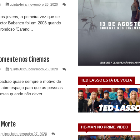
i
quinta-feira, novembro 26, 2020
os jovens, a primeira vez que se
ector Babenco foi em 2003 quando
rondoso 'Carand...
Somente nos Cinemas
i
quinta-feira, novembro 26, 2020
TED LASSO ESTÁ DE VOLTA
 padrão quase sempre é motivo de
é abre espaço para que as pessoas
osas quando não dever...
a Morte
HE-MAN NO PRIME VIDEO
quinta-feira, fevereiro 27, 2020