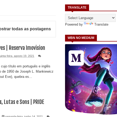
TRANSLATE
Powered by
Translate
strar todas as postagens
WBN NO MEDIUM
es | Reserva Imovision
uinta-feira, agosto 19, 2021
cujo título em português e inglês
o de 1950 de Joseph L. Mankiewicz
ut Eve), quebra es...
s, Lutas e Sons | PRIDE
segunda-feira, junho 14, 2021