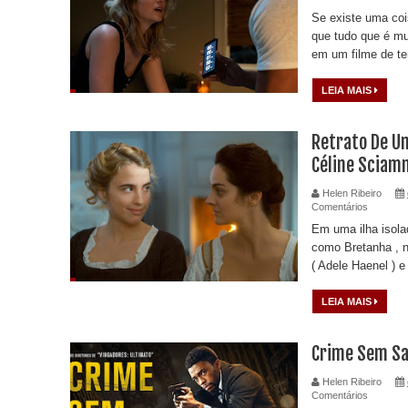
Se existe uma coi
que tudo que é mun
em um filme de ter
LEIA MAIS
Retrato De U
Céline Sciam
Helen Ribeiro
Comentários
Em uma ilha isola
como Bretanha , no
( Adele Haenel ) e
LEIA MAIS
Crime Sem Sa
Helen Ribeiro
Comentários