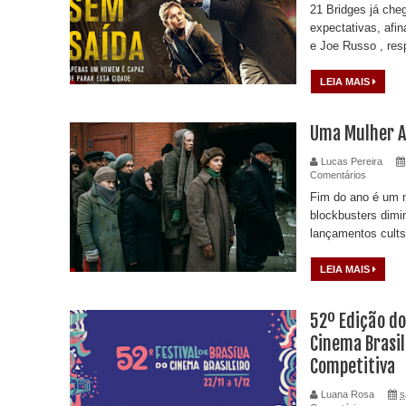
21 Bridges já che
expectativas, afi
e Joe Russo , resp
LEIA MAIS
Uma Mulher A
Lucas Pereira
Comentários
Fim do ano é um 
blockbusters dimi
lançamentos cults.
LEIA MAIS
52º Edição do 
Cinema Brasil
Competitiva
Luana Rosa
s