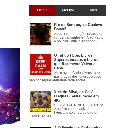
Os 5+
Arquivo
Tags
Rio de Sangue, de Gustavo
Bonafé
Após uma operação fracassada
contra traficantes em São Paulo,
a policial Patrícia Trindade ( ...
O Tal do Hype: Livros
Superestimados e Livros
que Realmente Valem a
Pena
Ah, o hype. Certos livros caem
nas graças dos leitores e você
não consegue abrir uma rede social ...
Xica da Silva, de Cacá
Diegues (Restauração em
4K)
SESSÃO VITRINE PETROBRÁS
A estética carnavalizante,
tropical e colorida do diretor
Cacá Diegues ...
A Odisseia, de Christopher