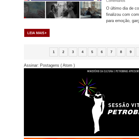
Comentários
O último dia de co
finalizou com com
para emoção, garg
LEIA MAIS
1
2
3
4
5
6
7
8
9
Assinar:
Postagens ( Atom )