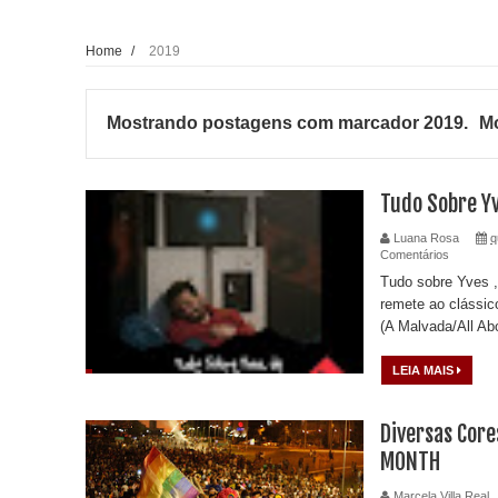
Home
/
2019
Mostrando postagens com marcador
2019
.
Mo
Tudo Sobre Yv
Luana Rosa
q
Comentários
Tudo sobre Yves , 
remete ao clássic
(A Malvada/All Abo
LEIA MAIS
Diversas Core
MONTH
Marcela Villa Real