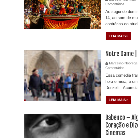
Comentários
Ao segundo doming
14, ao som de mu
contrárias ao atua
LEIA MAIS
Notre Dame |
Marcelino Nobrega
Comentários
Essa comédia fra
hora e meia, é uma
Donzelli . Acumula
LEIA MAIS
Babenco – Al
Coração e Diz
Cinemas