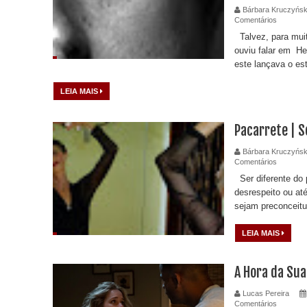
Bárbara Kruczyńsk
Comentários
Talvez, para muit
ouviu falar em H
este lançava o est
LEIA MAIS
Pacarrete | 
Bárbara Kruczyńsk
Comentários
Ser diferente do
desrespeito ou at
sejam preconceitu
LEIA MAIS
A Hora da Su
Lucas Pereira
Comentários