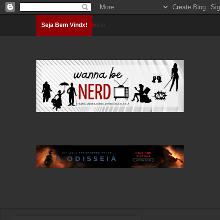
Seja Bem Vindx!
Carregando...