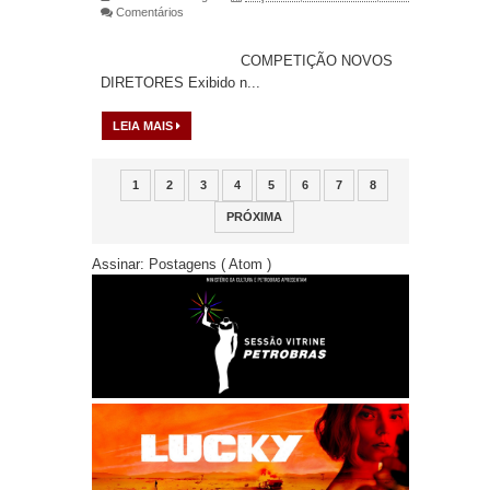
Comentários
COMPETIÇÃO NOVOS
DIRETORES Exibido n...
LEIA MAIS
1
2
3
4
5
6
7
8
PRÓXIMA
Assinar:
Postagens ( Atom )