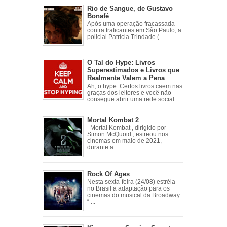
Rio de Sangue, de Gustavo
Bonafé
Após uma operação fracassada
contra traficantes em São Paulo, a
policial Patrícia Trindade ( ...
O Tal do Hype: Livros
Superestimados e Livros que
Realmente Valem a Pena
Ah, o hype. Certos livros caem nas
graças dos leitores e você não
consegue abrir uma rede social ...
Mortal Kombat 2
Mortal Kombat , dirigido por
Simon McQuoid , estreou nos
cinemas em maio de 2021,
durante a ...
Rock Of Ages
Nesta sexta-feira (24/08) estréia
no Brasil a adaptação para os
cinemas do musical da Broadway
“ ...