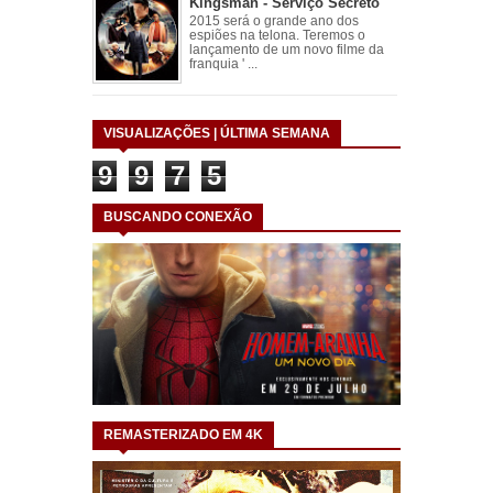
Kingsman - Serviço Secreto
2015 será o grande ano dos
espiões na telona. Teremos o
lançamento de um novo filme da
franquia ' ...
VISUALIZAÇÕES | ÚLTIMA SEMANA
9
9
7
5
BUSCANDO CONEXÃO
REMASTERIZADO EM 4K