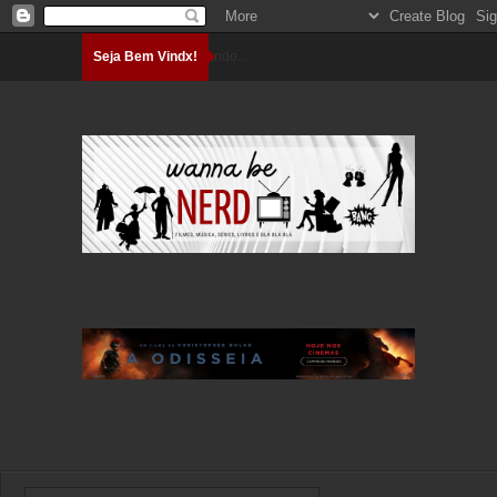
Seja Bem Vindx!
Carregando...