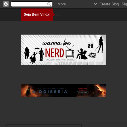
Seja Bem Vindx!
Carregando...