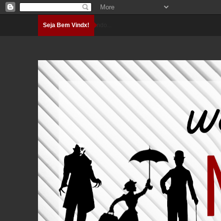
Seja Bem Vindx!
Carregando...