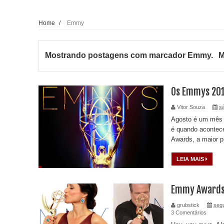
Home
/
Emmy
Mostrando postagens com marcador
Emmy
.
M
Os Emmys 201
Vitor Souza
s
Agosto é um mês e
é quando acontec
Awards, a maior p
LEIA MAIS
Emmy Awards
grubstick
segu
3 Comentários