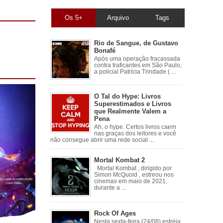
Os 5+
Arquivo
Tags
Rio de Sangue, de Gustavo
Bonafé
Após uma operação fracassada
contra traficantes em São Paulo,
a policial Patrícia Trindade ( ...
O Tal do Hype: Livros
Superestimados e Livros
que Realmente Valem a
Pena
Ah, o hype. Certos livros caem
nas graças dos leitores e você
não consegue abrir uma rede social ...
Mortal Kombat 2
Mortal Kombat , dirigido por
Simon McQuoid , estreou nos
cinemas em maio de 2021,
durante a ...
Rock Of Ages
Nesta sexta-feira (24/08) estréia