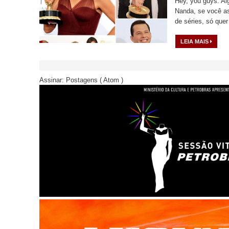
Hey, you guys. A
Nanda, se você ass
de séries, só quer
LEIA MAIS
Assinar:
Postagens ( Atom )