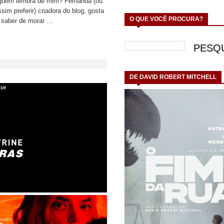
lguém lembra de mim? Fernanda (ou
im preferir) criadora do blog, gosta
O QUE VOCÊ PROCURA?
 saber de morar ...
DE DAVID ROBERT MITCHELL