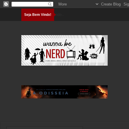
Seja Bem Vindx!
Carregando...