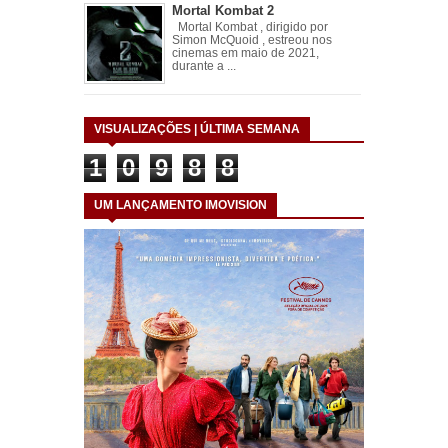
Mortal Kombat 2
Mortal Kombat , dirigido por
Simon McQuoid , estreou nos
cinemas em maio de 2021,
durante a ...
VISUALIZAÇÕES | ÚLTIMA SEMANA
1
0
9
8
8
UM LANÇAMENTO IMOVISION