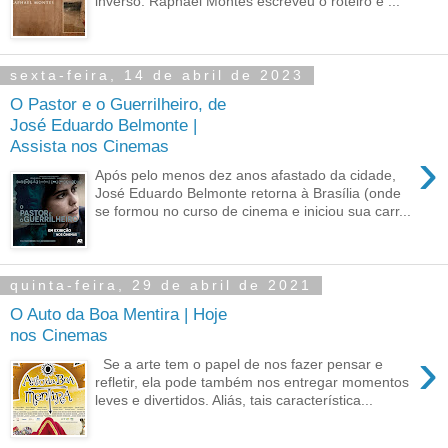
inverso. Raphael Montes escreveu o roteiro e ...
sexta-feira, 14 de abril de 2023
O Pastor e o Guerrilheiro, de
José Eduardo Belmonte |
Assista nos Cinemas
›
Após pelo menos dez anos afastado da cidade,
José Eduardo Belmonte retorna à Brasília (onde
se formou no curso de cinema e iniciou sua carr...
quinta-feira, 29 de abril de 2021
O Auto da Boa Mentira | Hoje
nos Cinemas
›
Se a arte tem o papel de nos fazer pensar e
refletir, ela pode também nos entregar momentos
leves e divertidos. Aliás, tais característica...