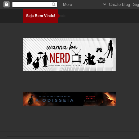
Seja Bem Vindx!
Carregando...