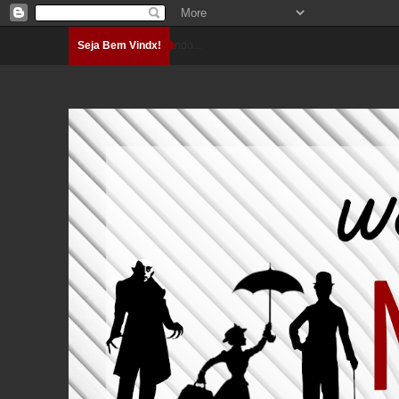
Seja Bem Vindx!
Carregando...