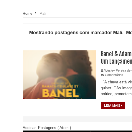
Home
/
Mali
Mostrando postagens com marcador
Mali
.
Mo
Banel & Adam
Um Lançament
Wesley Pereira de 
Comentários
“A chuva está vin
quiser...” As image
onírico, prometem 
LEIA MAIS
Assinar:
Postagens ( Atom )