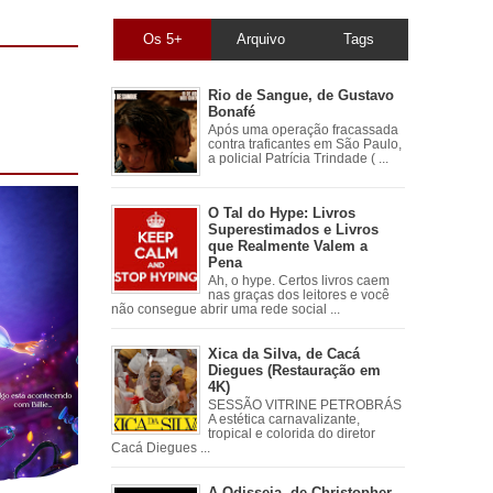
Os 5+
Arquivo
Tags
Rio de Sangue, de Gustavo
Bonafé
Após uma operação fracassada
contra traficantes em São Paulo,
a policial Patrícia Trindade ( ...
O Tal do Hype: Livros
Superestimados e Livros
que Realmente Valem a
Pena
Ah, o hype. Certos livros caem
nas graças dos leitores e você
não consegue abrir uma rede social ...
Xica da Silva, de Cacá
Diegues (Restauração em
4K)
SESSÃO VITRINE PETROBRÁS
A estética carnavalizante,
tropical e colorida do diretor
Cacá Diegues ...
A Odisseia, de Christopher