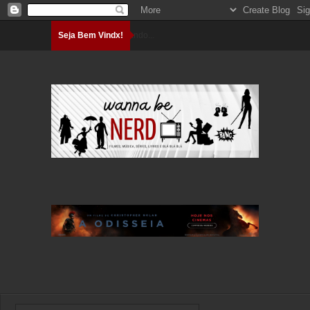
Seja Bem Vindx!
Carregando...