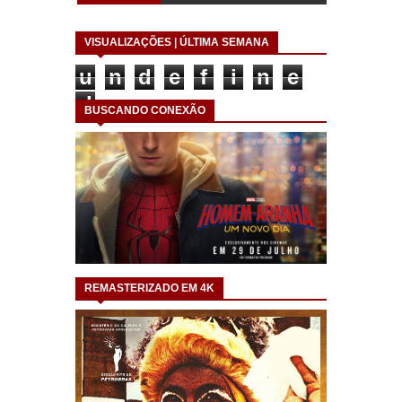
VISUALIZAÇÕES | ÚLTIMA SEMANA
u
n
d
e
f
i
n
e
d
BUSCANDO CONEXÃO
REMASTERIZADO EM 4K