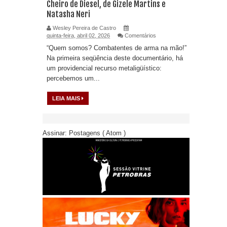
Cheiro de Diesel, de Gizele Martins e
Natasha Neri
Wesley Pereira de Castro
quinta-feira, abril 02, 2026
Comentários
“Quem somos? Combatentes de arma na mão!”
Na primeira seqüência deste documentário, há
um providencial recurso metaligüístico:
percebemos um...
LEIA MAIS
Assinar:
Postagens ( Atom )