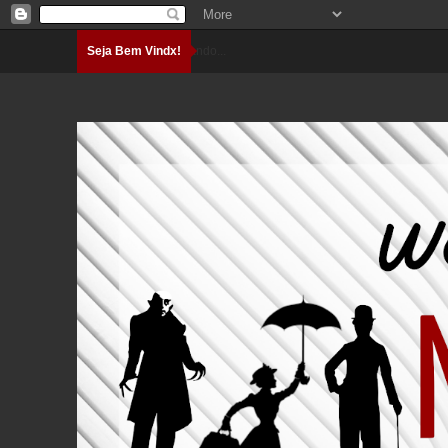
Seja Bem Vindx!
Carregando...