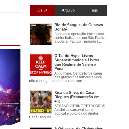
Os 5+
Arquivo
Tags
Rio de Sangue, de Gustavo
Bonafé
Após uma operação fracassada
contra traficantes em São Paulo,
a policial Patrícia Trindade ( ...
O Tal do Hype: Livros
Superestimados e Livros
que Realmente Valem a
Pena
Ah, o hype. Certos livros caem
nas graças dos leitores e você
não consegue abrir uma rede social ...
Xica da Silva, de Cacá
Diegues (Restauração em
4K)
SESSÃO VITRINE PETROBRÁS
A estética carnavalizante,
tropical e colorida do diretor
Cacá Diegues ...
A Odisseia, de Christopher