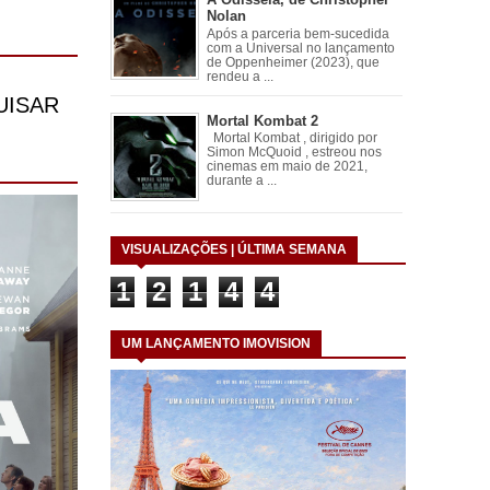
Nolan
Após a parceria bem-sucedida
com a Universal no lançamento
de Oppenheimer (2023), que
rendeu a ...
Mortal Kombat 2
Mortal Kombat , dirigido por
Simon McQuoid , estreou nos
cinemas em maio de 2021,
durante a ...
VISUALIZAÇÕES | ÚLTIMA SEMANA
1
2
1
4
4
UM LANÇAMENTO IMOVISION