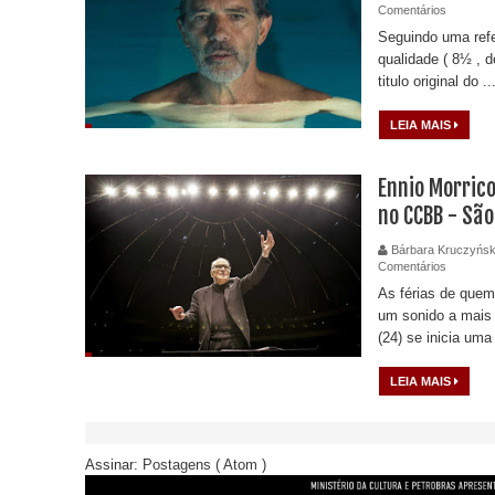
Comentários
Seguindo uma refe
qualidade ( 8½ , de
titulo original do ..
LEIA MAIS
Ennio Morric
no CCBB - São 
Bárbara Kruczyńsk
Comentários
As férias de quem
um sonido a mais e
(24) se inicia uma
LEIA MAIS
Assinar:
Postagens ( Atom )