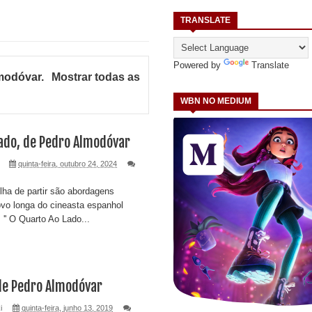
TRANSLATE
Powered by
Translate
modóvar
.
Mostrar todas as
WBN NO MEDIUM
ado, de Pedro Almodóvar
quinta-feira, outubro 24, 2024
lha de partir são abordagens
vo longa do cineasta espanhol
'' O Quarto Ao Lado...
 de Pedro Almodóvar
i
quinta-feira, junho 13, 2019