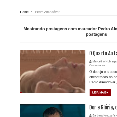
Home
/
Pedro Almodóvar
Mostrando postagens com marcador
Pedro Al
postagens
O Quarto Ao L
Marcelino Nobrega
Comentários
O desejo e a esco
encontradas no no
Pedro Almodóvar , 
LEIA MAIS
Dor e Glória,
Bárbara Kruczyńsk