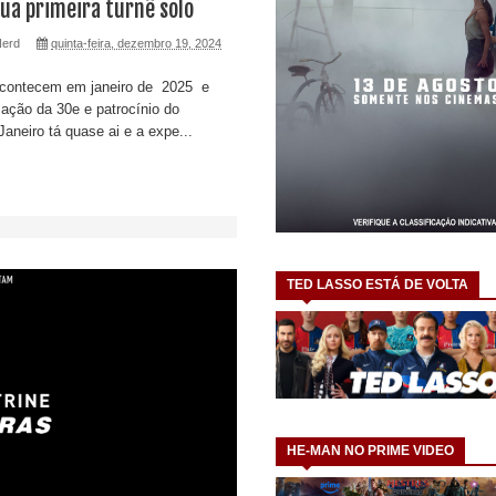
sua primeira turnê solo
Nerd
quinta-feira, dezembro 19, 2024
contecem em janeiro de 2025 e
ação da 30e e patrocínio do
aneiro tá quase ai e a expe...
TED LASSO ESTÁ DE VOLTA
HE-MAN NO PRIME VIDEO