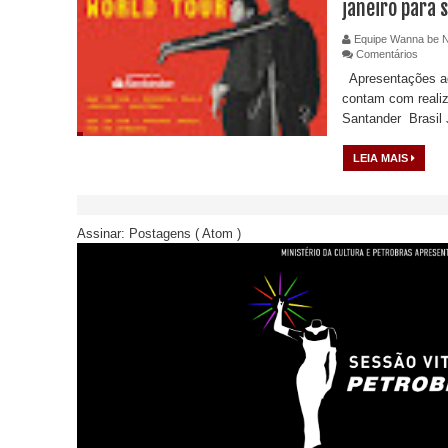
janeiro para 
Equipe Wanna be 
Comentários
Apresentações a
contam com realiz
Santander Brasil J
LEIA MAIS
Assinar:
Postagens ( Atom )