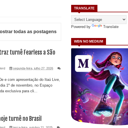
TRANSLATE
Powered by
Translate
ostrar todas as postagens
WBN NO MEDIUM
raz turnê Fearless a São
Nerd
segunda-feira, julho 27, 2026
e e com apresentação do Itaú Live,
 dia 1º de novembro, no Espaço
a exclusiva para cli...
je turnê no Brasil
Nerd
terça-feira, outubro 21, 2025