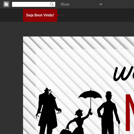
Seja Bem Vindx!
Carregando...