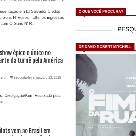
esentação em El Salvador Crédito
O QUE VOCÊ PROCURA?
ão Guns N' Roses Últimos ingressos
com O Guns N’ R...
DE DAVID ROBERT MITCHELL
show épico e único no
arte da turnê pela América
Nerd
segunda-feira, outubro 13, 2025
s: Divulgação/Korn Realizado pela
em...
lots vem ao Brasil em