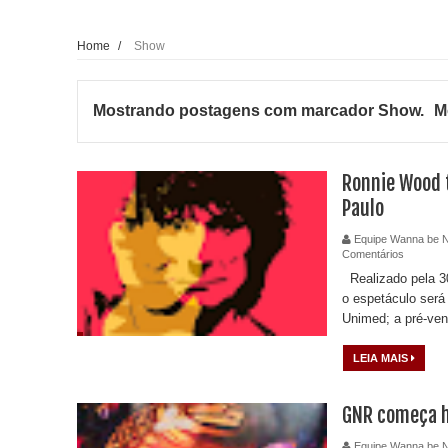
Home
/
Show
Mostrando postagens com marcador
Show
.
M
Ronnie Wood t
Paulo
Equipe Wanna be 
Comentários
Realizado pela 30
o espetáculo será
Unimed; a pré-vend
LEIA MAIS
GNR começa ho
Equipe Wanna be 