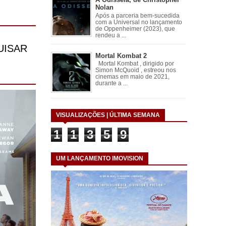
Nolan
Após a parceria bem-sucedida
com a Universal no lançamento
de Oppenheimer (2023), que
rendeu a ...
Mortal Kombat 2
Mortal Kombat , dirigido por
Simon McQuoid , estreou nos
cinemas em maio de 2021,
durante a ...
VISUALIZAÇÕES | ÚLTIMA SEMANA
1
1
3
5
9
UM LANÇAMENTO IMOVISION