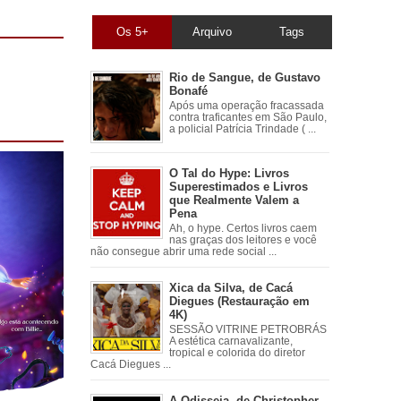
Os 5+
Arquivo
Tags
Rio de Sangue, de Gustavo
Bonafé
Após uma operação fracassada
contra traficantes em São Paulo,
a policial Patrícia Trindade ( ...
O Tal do Hype: Livros
Superestimados e Livros
que Realmente Valem a
Pena
Ah, o hype. Certos livros caem
nas graças dos leitores e você
não consegue abrir uma rede social ...
Xica da Silva, de Cacá
Diegues (Restauração em
4K)
SESSÃO VITRINE PETROBRÁS
A estética carnavalizante,
tropical e colorida do diretor
Cacá Diegues ...
A Odisseia, de Christopher