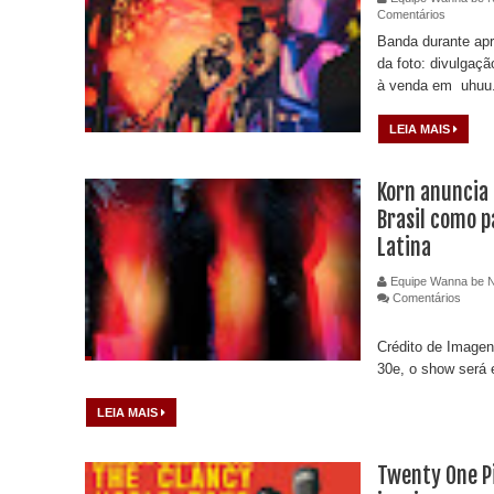
Comentários
Banda durante apr
da foto: divulgaç
à venda em uhuu.
LEIA MAIS
Korn anuncia 
Brasil como p
Latina
Equipe Wanna be 
Comentários
Crédito de Imagen
30e, o show será 
LEIA MAIS
Twenty One Pi