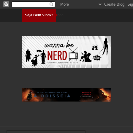
Seja Bem Vindx!
Carregando...