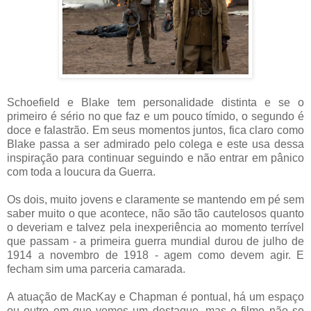
Schoefield e Blake tem personalidade distinta e se o
primeiro é sério no que faz e um pouco tímido, o segundo é
doce e falastrão. Em seus momentos juntos, fica claro como
Blake passa a ser admirado pelo colega e este usa dessa
inspiração para continuar seguindo e não entrar em pânico
com toda a loucura da Guerra.
Os dois, muito jovens e claramente se mantendo em pé sem
saber muito o que acontece, não são tão cautelosos quanto
o deveriam e talvez pela inexperiência ao momento terrível
que passam - a primeira guerra mundial durou de julho de
1914 a novembro de 1918 - agem como devem agir. E
fecham sim uma parceria camarada.
A atuação de MacKay e Chapman é pontual, há um espaço
ou outro em que vemos um destaque, mas o filme não se