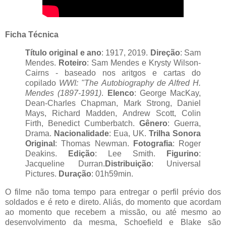
Ficha Técnica
Título original e ano
: 1917, 2019.
Direção
: Sam
Mendes.
Roteiro
: Sam Mendes e Krysty Wilson-
Cairns - baseado nos aritgos e cartas do
copilado
WWI: "The Autobiography de Alfred H.
Mendes (1897-1991)
.
Elenco
: George MacKay,
Dean-Charles Chapman, Mark Strong, Daniel
Mays, Richard Madden, Andrew Scott, Colin
Firth, Benedict Cumberbatch.
Gênero
: Guerra,
Drama.
Nacionalidade
: Eua, UK.
Trilha Sonora
Original
: Thomas Newman.
Fotografia
: Roger
Deakins.
Edição
: Lee Smith.
Figurino
:
Jacqueline Durran.
Distribuição
: Universal
Pictures.
Duração
: 01h59min.
O filme não toma tempo para entregar o perfil prévio dos
soldados e é reto e direto. Aliás, do momento que acordam
ao momento que recebem a missão, ou até mesmo ao
desenvolvimento da mesma, Schoefield e Blake são