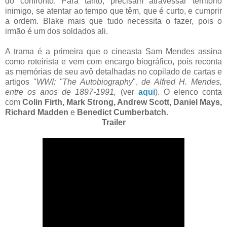
do confronto. Para tanto, precisam atravessar território
inimigo, se atentar ao tempo que têm, que é curto, e cumprir
a ordem. Blake mais que tudo necessita o fazer, pois o
irmão é um dos soldados ali.
A trama é a primeira que o cineasta Sam Mendes assina
como roteirista e vem com encargo biográfico, pois reconta
as memórias de seu avô detalhadas no copilado de cartas e
artigos ''
WWI: "The Autobiography
",
de Alfred H. Mendes,
entre os anos de 1897-1991,
(ver
aqui
). O elenco conta
com
Colin Firth, Mark Strong, Andrew Scott, Daniel Mays,
Richard Madden
e
Benedict Cumberbatch
.
Trailer