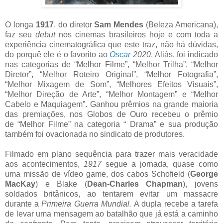
O longa
19
17
, do diretor
Sam Mendes
(Beleza Americana),
faz seu
debut
nos cinemas brasileiros hoje e com toda a
experiência cinematográfica que este traz, não há dúvidas,
do porquê ele é o favorito ao
Oscar
2020
. Aliás, foi indicado
nas categorias de “Melhor Filme”, “Melhor Trilha”, “Melhor
Diretor”, “Melhor Roteiro Original”, “Melhor Fotografia”,
“Melhor Mixagem de Som”, “Melhores Efeitos Visuais”,
“Melhor Direção de Arte”, “Melhor Montagem” e “Melhor
Cabelo e Maquiagem”. Ganhou prêmios na grande maioria
das premiações, nos Globos de Ouro recebeu o prêmio
de
“
Melhor Filme
” na categoria
“
Drama
”
e sua produção
também foi ovacionada no sindicato de produtores.
Filmado em plano sequência para trazer mais veracidade
aos acontecimentos,
1917
segue a jornada, quase como
uma missão de vídeo game, dos
cabos Schofield (
George
MacKay
) e Blake (
Dean-Charles Chapman
), jovens
soldados britânicos, ao tentarem evitar um massacre
durante a
Primeira Guerra Mundial.
A dupla recebe a tarefa
de levar uma mensagem ao batalhão que já está a caminho