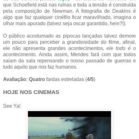
que Schoefield está nas ruínas e toda a tensão é construída
pela composição de Newman. A fotografia de Deakins é
algo que faz qualquer cinéfilo ficar maravilhado, imagina o
olhar mais apurado (talvez seja oscar garantido, hein?!).
O público acostumado as pipocas lançadas talvez demore
um pouco para perceber a grandiosidade do filme, afinal,
ele não apresenta grandes acontecimentos,
ele todo é o
acontecimento.
Ainda assim, Mendes fará com que todos
saiam da sala repensando o nosso passado de guerras e
tudo aquilo que nos faz humanos.
Avaliação: Quatro
fardas estreladas (
4/5
)
HOJE NOS CINEMAS
See Ya!