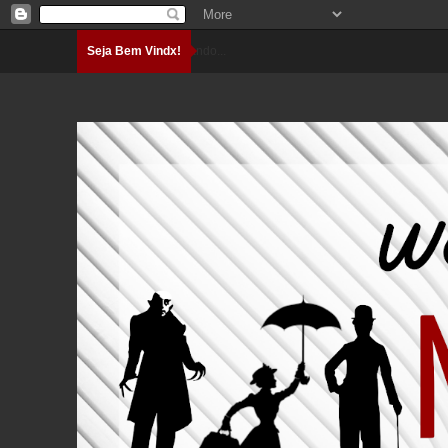
Seja Bem Vindx!
Carregando...