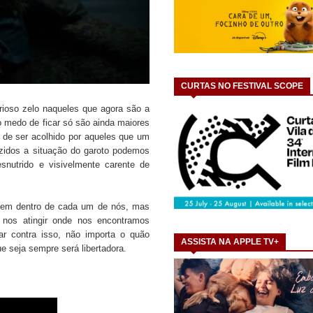
CURTAS NO FESTIVAL SCOPE
rioso zelo naqueles que agora são a
o medo de ficar só são ainda maiores
 de ser acolhido por aqueles que um
zidos a situação do garoto podemos
esnutrido e visivelmente carente de
vem dentro de cada um de nós, mas
nos atingir onde nos encontramos
r contra isso, não importa o quão
ASSISTA NA APPLE TV+
ue seja sempre será libertadora.