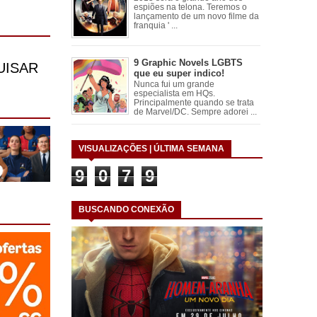
espiões na telona. Teremos o
lançamento de um novo filme da
franquia ' ...
9 Graphic Novels LGBTS
que eu super indico!
Nunca fui um grande
especialista em HQs.
Principalmente quando se trata
de Marvel/DC. Sempre adorei ...
VISUALIZAÇÕES | ÚLTIMA SEMANA
9
0
7
9
BUSCANDO CONEXÃO