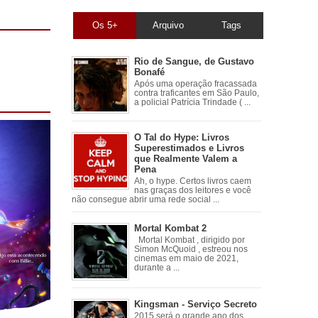
Os 5+
Arquivo
Tags
Rio de Sangue, de Gustavo
Bonafé
Após uma operação fracassada
contra traficantes em São Paulo,
a policial Patrícia Trindade ( ...
O Tal do Hype: Livros
Superestimados e Livros
que Realmente Valem a
Pena
Ah, o hype. Certos livros caem
nas graças dos leitores e você
não consegue abrir uma rede social ...
Mortal Kombat 2
Mortal Kombat , dirigido por
Simon McQuoid , estreou nos
cinemas em maio de 2021,
durante a ...
Kingsman - Serviço Secreto
2015 será o grande ano dos