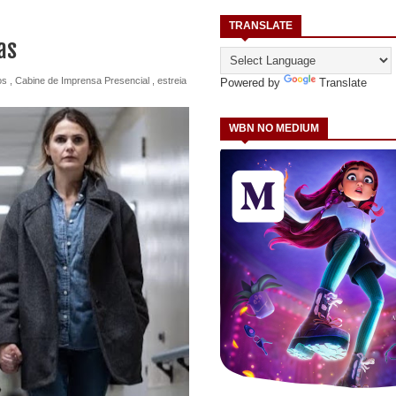
TRANSLATE
as
os
,
Cabine de Imprensa Presencial
,
estreia
Powered by
Translate
WBN NO MEDIUM