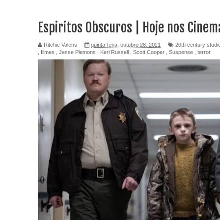
Espiritos Obscuros | Hoje nos Cinem
Ritchie Valens
quinta-feira, outubro 28, 2021
20th century studi
,
filmes
,
Jesse Plemons
,
Keri Russell
,
Scott Cooper
,
Suspense
,
terror