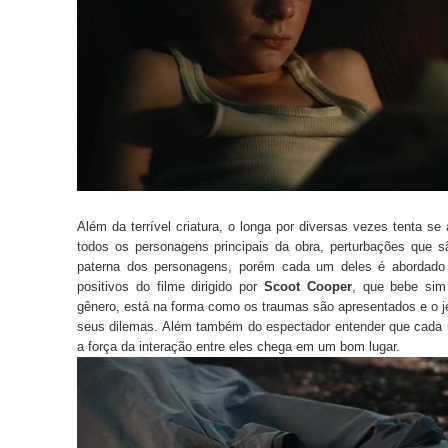
Além da terrível criatura, o longa por diversas vezes tenta s
todos os personagens principais da obra, perturbações que sã
paterna dos personagens, porém cada um deles é abordado 
positivos do filme dirigido por
Scoot
Cooper
, que bebe sim
gênero, está na forma como os traumas são apresentados e o 
seus dilemas. Além também do espectador entender que cada 
a força da interação entre eles chega em um bom lugar.