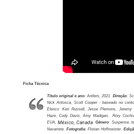
Ficha
Técnica
Título original e ano
: Antlers, 2021.
Direção
: S
Nick Antosca, Scott Cooper - baseado no conto
Elenco: Keri Russell, Jesse Plemons, Jeremy
Haze, Cody Davis, Amy Madigan, Rory Cochr
México,
Canada
EUA,
.
Gênero
: Suspense, t
Navarrete.
Fotografia
: Florian Hoffmeister.
Ediç