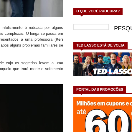
O QUE VOCÊ PROCURA?
 infelizmente é rodeada por alguns
mais complexas. O longa se passa em
esentados a uma professora (
Keri
e após alguns problemas familiares se
TED LASSO ESTÁ DE VOLTA
ele cujo os segredos levam a uma
, aquela que trará morte e sofrimento
PORTAL DAS PROMOÇÕES