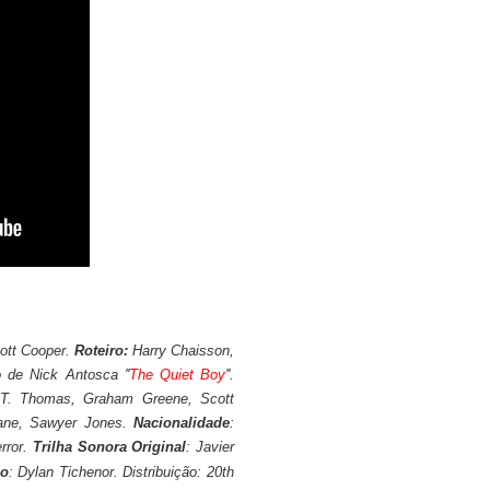
cott Cooper.
Roteiro:
Harry Chaisson,
 de Nick Antosca ''
The Quiet Boy
''.
 T. Thomas, Graham Greene, Scott
ane, Sawyer Jones.
Nacionalidade
:
error.
Trilha Sonora Original
:
Javier
ão
: Dylan Tichenor. Distribuição: 20th