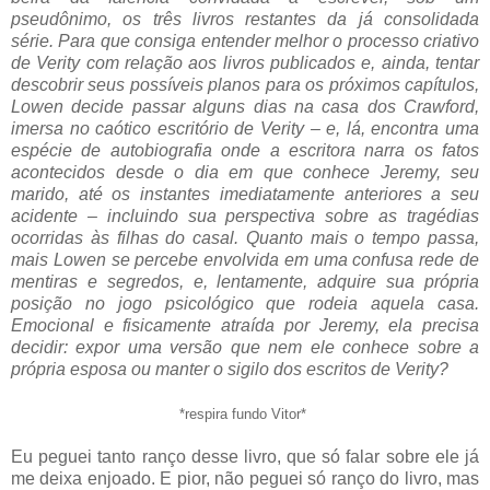
pseudônimo, os três livros restantes da já consolidada
série.
Para que consiga entender melhor o processo criativo
de Verity com relação aos livros publicados e, ainda, tentar
descobrir seus possíveis planos para os próximos capítulos,
Lowen decide passar alguns dias na casa dos Crawford,
imersa no caótico escritório de Verity – e, lá, encontra uma
espécie de autobiografia onde a escritora narra os fatos
acontecidos desde o dia em que conhece Jeremy, seu
marido, até os instantes imediatamente anteriores a seu
acidente – incluindo sua perspectiva sobre as tragédias
ocorridas às filhas do casal. Quanto mais o tempo passa,
mais Lowen se percebe envolvida em uma confusa rede de
mentiras e segredos, e, lentamente, adquire sua própria
posição no jogo psicológico que rodeia aquela casa.
Emocional e fisicamente atraída por Jeremy, ela precisa
decidir: expor uma versão que nem ele conhece sobre a
própria esposa ou manter o sigilo dos escritos de Verity?
*respira fundo Vitor*
Eu peguei tanto ranço desse livro, que só falar sobre ele já
me deixa enjoado. E pior, não peguei só ranço do livro, mas