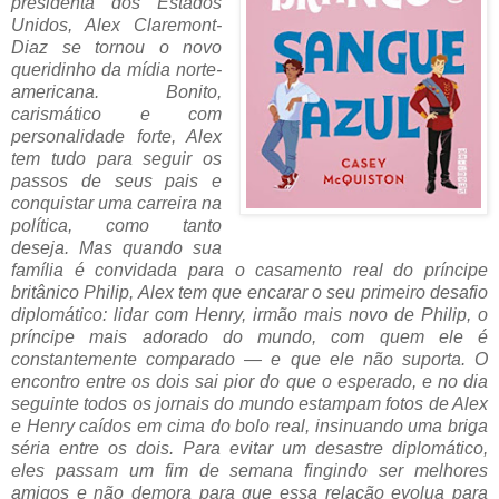
presidenta dos Estados
Unidos, Alex Claremont-
Diaz se tornou o novo
queridinho da mídia norte-
americana. Bonito,
carismático e com
personalidade forte, Alex
tem tudo para seguir os
passos de seus pais e
conquistar uma carreira na
política, como tanto
deseja. Mas quando sua
família é convidada para o casamento real do príncipe
britânico Philip, Alex tem que encarar o seu primeiro desafio
diplomático: lidar com Henry, irmão mais novo de Philip, o
príncipe mais adorado do mundo, com quem ele é
constantemente comparado ― e que ele não suporta. O
encontro entre os dois sai pior do que o esperado, e no dia
seguinte todos os jornais do mundo estampam fotos de Alex
e Henry caídos em cima do bolo real, insinuando uma briga
séria entre os dois. Para evitar um desastre diplomático,
eles passam um fim de semana fingindo ser melhores
amigos e não demora para que essa relação evolua para