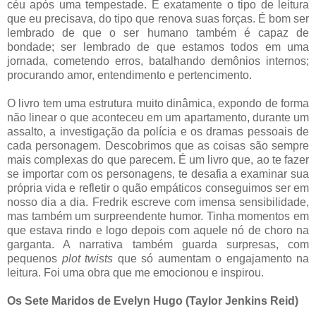
céu após uma tempestade. É exatamente o tipo de leitura
que eu precisava, do tipo que renova suas forças. É bom ser
lembrado de que o ser humano também é capaz de
bondade; ser lembrado de que estamos todos em uma
jornada, cometendo erros, batalhando demônios internos;
procurando amor, entendimento e pertencimento.
O livro tem uma estrutura muito dinâmica, expondo de forma
não linear o que aconteceu em um apartamento, durante um
assalto, a investigação da polícia e os dramas pessoais de
cada personagem. Descobrimos que as coisas são sempre
mais complexas do que parecem. É um livro que, ao te fazer
se importar com os personagens, te desafia a examinar sua
própria vida e refletir o quão empáticos conseguimos ser em
nosso dia a dia. Fredrik escreve com imensa sensibilidade,
mas também um surpreendente humor. Tinha momentos em
que estava rindo e logo depois com aquele nó de choro na
garganta. A narrativa também guarda surpresas, com
pequenos
plot twists
que só aumentam o engajamento na
leitura. Foi uma obra que me emocionou e inspirou.
Os Sete Maridos de Evelyn Hugo (Taylor Jenkins Reid)