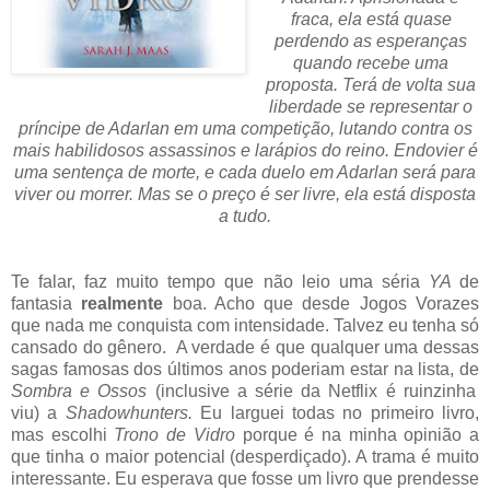
fraca, ela está quase
perdendo as esperanças
quando recebe uma
proposta. Terá de volta sua
liberdade se representar o
príncipe de Adarlan em uma competição, lutando contra os
mais habilidosos assassinos e larápios do reino. Endovier é
uma sentença de morte, e cada duelo em Adarlan será para
viver ou morrer. Mas se o preço é ser livre, ela está disposta
a tudo.
Te falar, faz muito tempo que não leio uma séria
YA
de
fantasia
realmente
boa. Acho que desde Jogos Vorazes
que nada me conquista com intensidade. Talvez eu tenha só
cansado do gênero. A verdade é que qualquer uma dessas
sagas famosas dos últimos anos poderiam estar na lista, de
Sombra e Ossos
(inclusive a série da Netflix é ruinzinha
viu)
a
Shadowhunters.
Eu larguei todas no primeiro livro,
mas escolhi
Trono de Vidro
porque é na minha opinião a
que tinha o maior potencial (desperdiçado). A trama é muito
interessante. Eu esperava que fosse um livro que prendesse