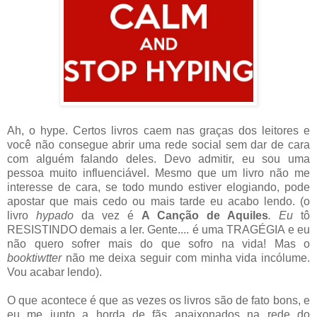
Ah, o hype. Certos livros caem nas graças dos leitores e
você não consegue abrir uma rede social sem dar de cara
com alguém falando deles. Devo admitir, eu sou uma
pessoa muito influenciável. Mesmo que um livro não me
interesse de cara, se todo mundo estiver elogiando, pode
apostar que mais cedo ou mais tarde eu acabo lendo. (o
livro
hypado
da vez é
A Canção de Aquiles
. Eu
tô
RESISTINDO demais a ler. Gente.... é uma TRAGÉGIA e eu
não quero sofrer mais do que sofro na vida! Mas o
booktiwtter
não me deixa seguir com minha vida incólume.
Vou acabar lendo).
O que acontece é que as vezes os livros são de fato bons, e
eu me junto a horda de fãs apaixonados na rede do