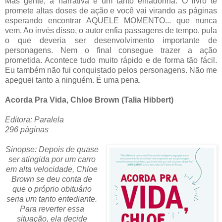
Mas gente, a narrativa é um tanto enfadonha. O livro te
promete altas doses de ação e você vai virando as páginas
esperando encontrar AQUELE MOMENTO... que nunca
vem. Ao invés disso, o autor enfia passagens de tempo, pula
o que deveria ser desenvolvimento importante de
personagens. Nem o final consegue trazer a ação
prometida. Acontece tudo muito rápido e de forma tão fácil.
Eu também não fui conquistado pelos personagens. Não me
apeguei tanto a ninguém. É uma pena.
Acorda Pra Vida, Chloe Brown (Talia Hibbert)
Editora: Paralela
296 páginas
Sinopse: Depois de quase
ser atingida por um carro
em alta velocidade, Chloe
Brown se deu conta de
que o próprio obituário
seria um tanto entediante.
Para reverter essa
situação, ela decide