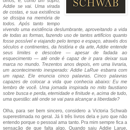
olhos, e, como um sopro,
Addie se vai. Uma virada
de costas, e sua existência
se dissipa na memória de
todos. Após tanto tempo
vivendo uma existência deslumbrante, aproveitando a vida
de todas as formas, fazendo uso de tantos artifícios quanto
fosse possível e viajando pelo tempo e espaço, através dos
séculos e continentes, da história e da arte, Addie entende
seus limites e descobre — apesar de fadada ao
esquecimento — até onde é capaz de ir para deixar sua
marca no mundo. Trezentos anos depois, em uma livraria,
um acontecimento inesperado: Addie LaRue esbarra com
um rapaz. Ele enuncia cinco palavras. Cinco palavras
capazes de colocar a vida que conhecia abaixo: Eu me
lembro de você. Uma jornada inspirada no mito faustiano
sobre busca e perda, eternidade e finitude e, acima de tudo,
uma questão: até onde se vai para alcançar a liberdade?
Olha, para ser bem sincero, considero a Victoria Schwab
superestimada no geral. Já li três livros dela e juro que não
entendo porque o pessoal ama tanto. Pra mim sempre fica a
sensação de que falta algo. Quando saiu Addie Larue,