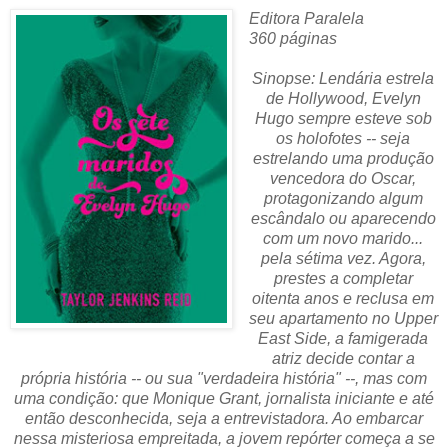
Editora Paralela
360 páginas
Sinopse: Lendária estrela
de Hollywood, Evelyn
Hugo sempre esteve sob
os holofotes -- seja
estrelando uma produção
vencedora do Oscar,
protagonizando algum
escândalo ou aparecendo
com um novo marido...
pela sétima vez. Agora,
prestes a completar
oitenta anos e reclusa em
seu apartamento no Upper
East Side, a famigerada
atriz decide contar a
própria história -- ou sua "verdadeira história" --, mas com
uma condição: que Monique Grant, jornalista iniciante e até
então desconhecida, seja a entrevistadora. Ao embarcar
nessa misteriosa empreitada, a jovem repórter começa a se