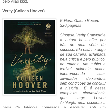
pelo vilão kkk).
Verity (Colleen Hoover)
Editora: Galera Record
320 páginas
Sinopse: Verity Crawford é
a autora best-seller por
trás de uma série de
sucesso. Ela está no auge
de sua carreira, aclamada
pela crítica e pelo público,
no entanto, um súbito e
terrível acidente acaba
interrompendo suas
atividades, deixando-a
sem condições de concluir
a história... E é nessa
complexa circunstância
que surge Lowen
Ashleigh, uma escritora à
beira da falência convidada a escrever, sob um