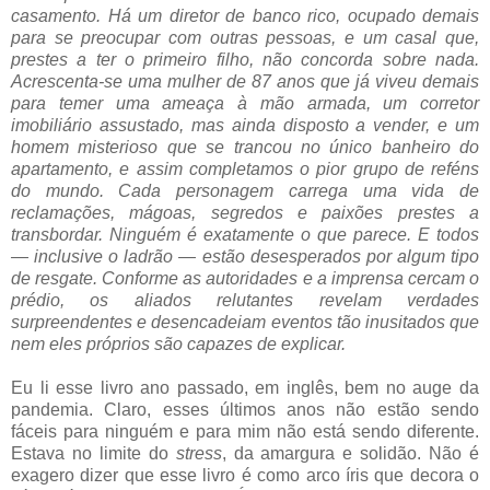
casamento. Há um diretor de banco rico, ocupado demais
para se preocupar com outras pessoas, e um casal que,
prestes a ter o primeiro filho, não concorda sobre nada.
Acrescenta-se uma mulher de 87 anos que já viveu demais
para temer uma ameaça à mão armada, um corretor
imobiliário assustado, mas ainda disposto a vender, e um
homem misterioso que se trancou no único banheiro do
apartamento, e assim completamos o pior grupo de reféns
do mundo. Cada personagem carrega uma vida de
reclamações, mágoas, segredos e paixões prestes a
transbordar. Ninguém é exatamente o que parece. E todos
— inclusive o ladrão — estão desesperados por algum tipo
de resgate. Conforme as autoridades e a imprensa cercam o
prédio, os aliados relutantes revelam verdades
surpreendentes e desencadeiam eventos tão inusitados que
nem eles próprios são capazes de explicar.
Eu li esse livro ano passado, em inglês, bem no auge da
pandemia. Claro, esses últimos anos não estão sendo
fáceis para ninguém e para mim não está sendo diferente.
Estava no limite do
stress
, da amargura e solidão. Não é
exagero dizer que esse livro é como arco íris que decora o