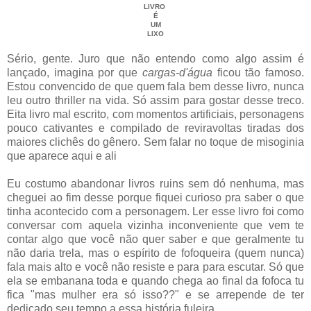
LIVRO
É
UM
LIXO
Sério, gente. Juro que não entendo como algo assim é
lançado, imagina por que
cargas-d'água
ficou tão famoso.
Estou convencido de que quem fala bem desse livro, nunca
leu outro thriller na vida. Só assim para gostar desse treco.
Eita livro mal escrito, com momentos artificiais, personagens
pouco cativantes e compilado de reviravoltas tiradas dos
maiores clichês do gênero. Sem falar no toque de misoginia
que aparece aqui e ali
Eu costumo abandonar livros ruins sem dó nenhuma, mas
cheguei ao fim desse porque fiquei curioso pra saber o que
tinha acontecido com a personagem. Ler esse livro foi como
conversar com aquela vizinha inconveniente que vem te
contar algo que você não quer saber e que geralmente tu
não daria trela, mas o espírito de fofoqueira (quem nunca)
fala mais alto e você não resiste e para para escutar. Só que
ela se embanana toda e quando chega ao final da fofoca tu
fica "mas mulher era só isso??" e se arrepende de ter
dedicado seu tempo a essa história fuleira.