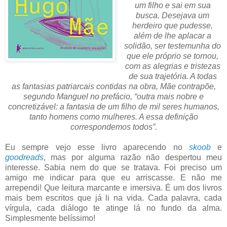
um filho e sai em sua
busca. Desejava um
herdeiro que pudesse,
além de lhe aplacar a
solidão, ser testemunha do
que ele próprio se tornou,
com as alegrias e tristezas
de sua trajetória. A todas
as fantasias patriarcais contidas na obra, Mãe contrapõe,
segundo Manguel no prefácio, “outra mais nobre e
concretizável: a fantasia de um filho de mil seres humanos,
tanto homens como mulheres. A essa definição
correspondemos todos”.
Eu sempre vejo esse livro aparecendo no
skoob
e
goodreads
, mas por alguma razão não despertou meu
interesse. Sabia nem do que se tratava. Foi preciso um
amigo me indicar para que eu arriscasse. E não me
arrependi! Que leitura marcante e imersiva. É um dos livros
mais bem escritos que já li na vida. Cada palavra, cada
vírgula, cada diálogo te atinge lá no fundo da alma.
Simplesmente belíssimo!