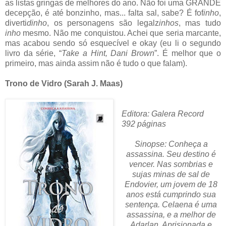
as listas gringas de melhores do ano. Não foi uma GRANDE
decepção, é até bonzinho, mas... falta sal, sabe? É fof
inho
,
diverti
dinho
, os personagens são legalz
inhos
, mas tudo
inho
mesmo. Não me conquistou. Achei que seria marcante,
mas acabou sendo só esquecível e okay (eu li o segundo
livro da série, “
Take a Hint, Dani Brown
”. É melhor que o
primeiro, mas ainda assim não é tudo o que falam).
Trono de Vidro (Sarah J. Maas)
Editora: Galera Record
392 páginas
Sinopse: Conheça a
assassina. Seu destino é
vencer. Nas sombrias e
sujas minas de sal de
Endovier, um jovem de 18
anos está cumprindo sua
sentença. Celaena é uma
assassina, e a melhor de
Adarlan. Aprisionada e