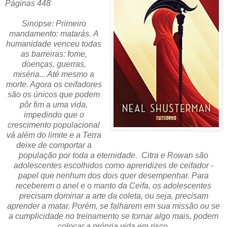
Páginas 448
Sinopse: Primeiro
mandamento: matarás. A
humanidade venceu todas
as barreiras: fome,
doenças, guerras,
miséria... Até mesmo a
morte. Agora os ceifadores
são os únicos que podem
pôr fim a uma vida,
impedindo que o
crescimento populacional
vá além do limite e a Terra
deixe de comportar a
população por toda a eternidade. Citra e Rowan são
adolescentes escolhidos como aprendizes de ceifador -
papel que nenhum dos dois quer desempenhar. Para
receberem o anel e o manto da Ceifa, os adolescentes
precisam dominar a arte da coleta, ou seja, precisam
aprender a matar. Porém, se falharem em sua missão ou se
a cumplicidade no treinamento se tornar algo mais, podem
colocar a própria vida em risco.