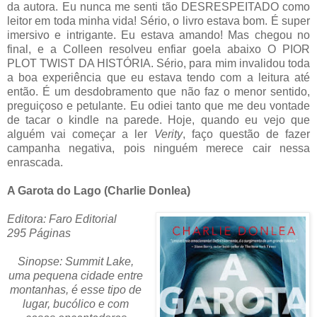
da autora. Eu nunca me senti tão DESRESPEITADO como
leitor em toda minha vida! Sério, o livro estava bom. É super
imersivo e intrigante. Eu estava amando! Mas chegou no
final, e a Colleen resolveu enfiar goela abaixo O PIOR
PLOT TWIST DA HISTÓRIA. Sério, para mim invalidou toda
a boa experiência que eu estava tendo com a leitura até
então. É um desdobramento que não faz o menor sentido,
preguiçoso e petulante. Eu odiei tanto que me deu vontade
de tacar o kindle na parede. Hoje, quando eu vejo que
alguém vai começar a ler
Verity
, faço questão de fazer
campanha negativa, pois ninguém merece cair nessa
enrascada.
A Garota do Lago (Charlie Donlea)
Editora: Faro Editorial
295 Páginas
Sinopse: Summit Lake,
uma pequena cidade entre
montanhas, é esse tipo de
lugar, bucólico e com