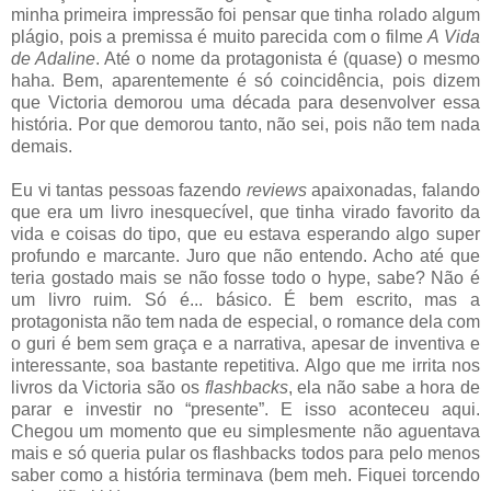
minha primeira impressão foi pensar que tinha rolado algum
plágio, pois a premissa é muito parecida com o filme
A Vida
de Adaline
. Até o nome da protagonista é (quase) o mesmo
haha. Bem, aparentemente é só coincidência, pois dizem
que Victoria demorou uma década para desenvolver essa
história. Por que demorou tanto, não sei, pois não tem nada
demais.
Eu vi tantas pessoas fazendo
reviews
apaixonadas, falando
que era um livro inesquecível, que tinha virado favorito da
vida e coisas do tipo, que eu estava esperando algo super
profundo e marcante. Juro que não entendo. Acho até que
teria gostado mais se não fosse todo o hype, sabe? Não é
um livro ruim. Só é... básico. É bem escrito, mas a
protagonista não tem nada de especial, o romance dela com
o guri é bem sem graça e a narrativa, apesar de inventiva e
interessante, soa bastante repetitiva. Algo que me irrita nos
livros da Victoria são os
flashbacks
, ela não sabe a hora de
parar e investir no “presente”. E isso aconteceu aqui.
Chegou um momento que eu simplesmente não aguentava
mais e só queria pular os flashbacks todos para pelo menos
saber como a história terminava (bem meh. Fiquei torcendo