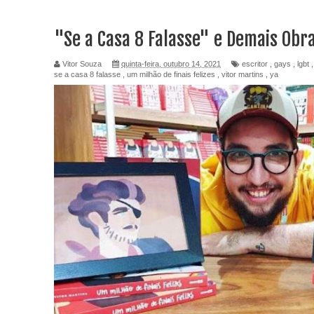
"Se a Casa 8 Falasse" e Demais Obra
Vitor Souza
quinta-feira, outubro 14, 2021
escritor
,
gays
,
lgbt
se a casa 8 falasse
,
um milhão de finais felizes
,
vitor martins
,
ya