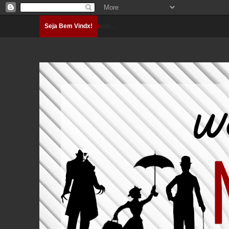
Seja Bem Vindx!
Carregando...