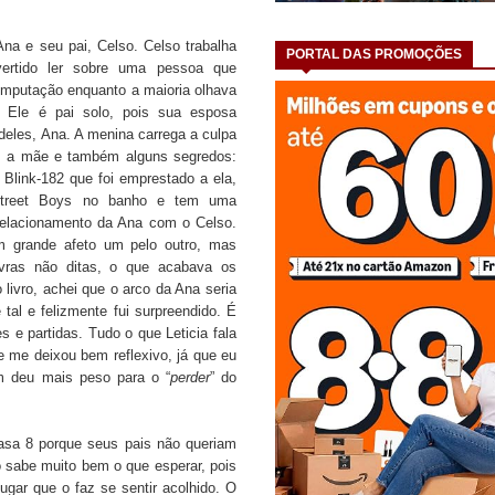
a e seu pai, Celso. Celso trabalha
PORTAL DAS PROMOÇÕES
ertido ler sobre uma pessoa que
omputação enquanto a maioria olhava
 Ele é pai solo, pois sua esposa
 deles, Ana. A menina carrega a culpa
m a mãe e também alguns segredos:
link-182 que foi emprestado a ela,
street Boys no banho e tem uma
relacionamento da Ana com o Celso.
m grande afeto um pelo outro, mas
vras não ditas, o que acabava os
livro, achei que o arco da Ana seria
 tal e felizmente fui surpreendido. É
 e partidas. Tudo o que Leticia fala
e me deixou bem reflexivo, já que eu
m deu mais peso para o “
perder
” do
sa 8 porque seus pais não queriam
o sabe muito bem o que esperar, pois
gar que o faz se sentir acolhido. O