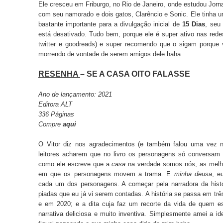
Ele cresceu em Friburgo, no Rio de Janeiro, onde estudou Jor
com seu namorado e dois gatos, Clarêncio e Sonic. Ele tinha um
bastante importante para a divulgação inicial de
15 Dias
, seu 
está desativado. Tudo bem, porque ele é super ativo nas red
twitter
e
goodreads
) e super recomendo que o sigam porque 
morrendo de vontade de serem amigos dele haha.
RESENHA
– SE A CASA OITO FALASSE
Ano de lançamento: 2021
Editora ALT
336 Páginas
Compre
aqui
O Vitor diz nos agradecimentos (e também falou uma vez n
leitores acharem que no livro os personagens só conversam
como ele escreve que a
casa
na verdade somos nós, as melho
em que os personagens movem a trama. E
minha deusa
, e
cada um dos personagens. A começar pela narradora da hist
piadas que eu já vi serem contadas. A história se passa em tr
e em 2020; e a dita cuja faz um recorte da vida de quem e
narrativa deliciosa e muito inventiva. Simplesmente amei a id