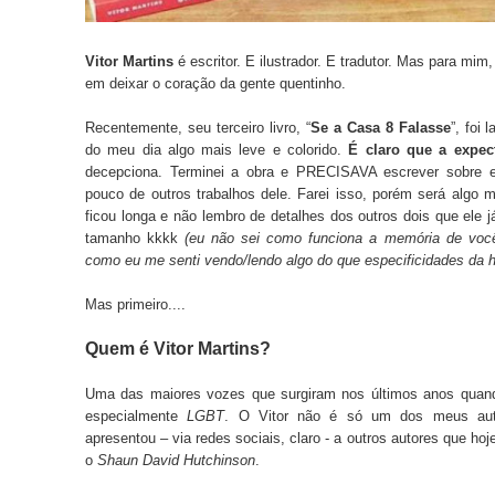
Vitor Martins
é escritor. E ilustrador. E tradutor. Mas para mim
em deixar o coração da gente quentinho.
Recentemente, seu terceiro livro, “
Se a Casa 8 Falasse
”, foi 
do meu dia algo mais leve e colorido.
É claro que a expect
decepciona. Terminei a obra e PRECISAVA escrever sobre e
pouco de outros trabalhos dele. Farei isso, porém será algo 
ficou longa e não lembro de detalhes dos outros dois que ele 
tamanho kkkk
(eu não sei como funciona a memória de voc
como eu me senti vendo/lendo algo do que especificidades da hi
Mas primeiro....
Quem é Vitor Martins?
Uma das maiores vozes que surgiram nos últimos anos quando s
especialmente
LGBT
. O Vitor não é só um dos meus aut
apresentou – via redes sociais, claro - a outros autores que h
o
Shaun David Hutchinson
.