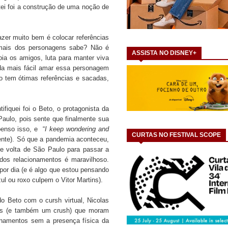
ei foi a construção de uma noção de
zer muito bem é colocar referências
 mais dos personagens sabe? Não é
ASSISTA NO DISNEY+
oia os amigos, luta para manter viva
da mais fácil amar essa personagem
o tem ótimas referências e sacadas,
fiquei foi o Beto, o protagonista da
aulo, pois sente que finalmente sua
enso isso, e “
I keep wondering and
CURTAS NO FESTIVAL SCOPE
nte). Só que a pandemia aconteceu,
e volta de São Paulo para passar a
os relacionamentos é maravilhoso.
por dia (e é algo que estou pensando
ul ou roxo culpem o Vitor Martins).
o Beto com o cursh virtual, Nicolas
os (e também um crush) que moram
onamentos sem a presença física da