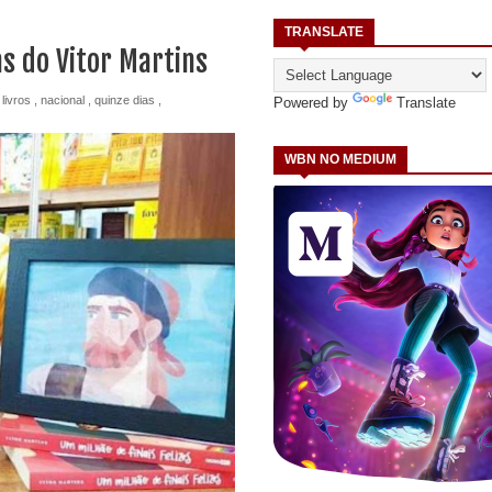
TRANSLATE
s do Vitor Martins
,
livros
,
nacional
,
quinze dias
,
Powered by
Translate
WBN NO MEDIUM