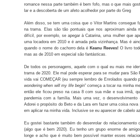
romance nessa parte também é bem fofo, mas o que mais gost
lar e a descoberta de um afeto acolhedor por parte do Greg
Além disso, se tem uma coisa que o Vitor Martins consegue fa
na trama. Elas são tão pontuais que nos aproximam ainda
difícil, por exemplo, se apegar à Catarina, uma mulher que ap
uma locadora em 2010 e é amada pela vizinhança. Mas é ain
quando o nome do cachorro dela é
Keanu Reeves!
O livro tod
mas as de 2010 em especial são fantásticas.
De todos os personagens, aquele com o qual eu mais me identi
trama de 2020. Ele mal pode esperar para se mudar para São P
vida vai COMEÇAR (eu sempre lembro de
Enrolados
quando p
wondering when will my life begin
” começa a tocar na minha me
então ele ficou preso na casa 8 com sua mãe e sua irmã, qu
pandemia com a família. Mais uma vez, o desenvolvimento d
Adorei o propósito do Beto e da Lara em fazer uma coisa nova 
em aplicar na minha vida. Inclusive se eu aparecer de cabelo az
Eu gostei bastante também do desenrolar do relacionamento d
(algo que é bem 2020). Eu tenho um grupo enorme de amig
longe e acho que é muito bem possível manter esses relaci