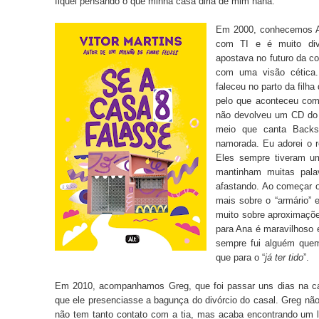
fiquei pensando o que minha casa diria de mim haha.
Em 2000, conhecemos An
com TI e é muito div
apostava no futuro da c
com uma visão cética.
faleceu no parto da filha
pelo que aconteceu co
não devolveu um CD do B
meio que canta Back
namorada. Eu adorei o 
Eles sempre tiveram u
mantinham muitas pala
afastando. Ao começar o 
mais sobre o “armário” e
muito sobre aproximações
para Ana é maravilhoso 
sempre fui alguém que
que para o “
já ter tido
”.
Em 2010, acompanhamos Greg, que foi passar uns dias na ca
que ele presenciasse a bagunça do divórcio do casal. Greg nã
não tem tanto contato com a tia, mas acaba encontrando um lu