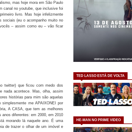
nalismo, mas hoje mora em São Paulo
 canal no youtube, que inclusive foi
primeiro livro. Mas hoje infelizmente
es sociais (eu o acompanho muito no
vocês – assim como eu – vão ficar
TED LASSO ESTÁ DE VOLTA
o twitter) que ficou com medo dos
 e nada acontece. Mas, olha, assim
res histórias para mim são aquelas
u simplesmente me APAIXONEI por
ória, A CASA, que tem as melhores
ês anos diferentes: em 2000, em 2010
HE-MAN NO PRIME VIDEO
stá morando lá naquele ano. É uma
eia de trazer o olhar de um imóvel e