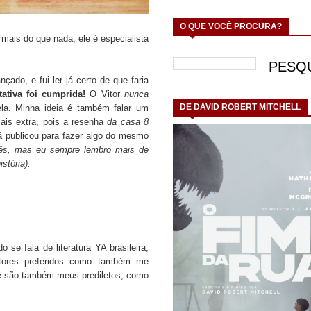
O QUE VOCÊ PROCURA?
, mais do que nada, ele é especialista
lançado, e fui ler já certo de que faria
ativa foi cumprida!
O Vitor
nunca
DE DAVID ROBERT MITCHELL
la. Minha ideia é também falar um
mais extra, pois a resenha
da casa 8
já publicou para fazer algo do mesmo
ês, mas eu sempre lembro mais de
stória).
e fala de literatura YA brasileira,
ores preferidos como também me
oje são também meus prediletos, como