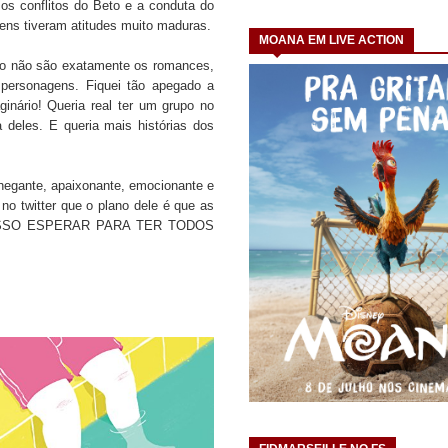
os conflitos do Beto e a conduta do
gens tiveram atitudes muito maduras.
MOANA EM LIVE ACTION
vro não são exatamente os romances,
personagens. Fiquei tão apegado a
inário! Queria real ter um grupo no
a deles. E queria mais histórias dos
hegante, apaixonante, emocionante e
 no twitter que o plano dele é que as
L POSSO ESPERAR PARA TER TODOS