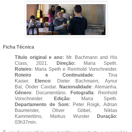
Ficha Técnica
Título original e ano:
Mr. Bachmann and His
Class, 2021.
Direção:
Maria Speth.
Roteiro:
Maria Speth e Reinhold Vorschneider.
Roteiro e Continuidade
: Tina
Kaiser.
Elenco
: Dieter Bachmann, Aynur
Bal, Önder Cavdar.
Nacionalidade
: Alemanha.
Gênero
: Documentário.
Fotografia
: Reinhold
Vorschneider.
Edição
: Maria Speth.
Departamento de Som:
Peter R
oigk, Adrian
Baumeister, Oliver Göbel, Niklas
Kammertöns, Markus Wurster
Duração
:
03h37min.