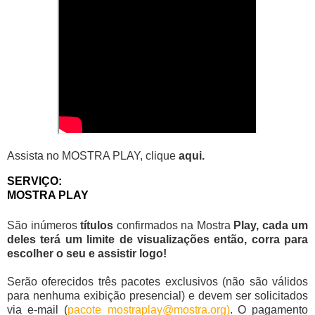
Assista no MOSTRA PLAY, clique 
aqui
.
S
ERVIÇO:
MOSTRA PLAY
São inúmeros
títulos
confirmados na
Mostra
Play, cada um
deles terá um limite de visualizações então, corra para
escolher o seu e
assistir
logo!
Serão oferecidos três pacotes exclusivos (não são válidos
para nenhuma exibição presencial) e devem ser solicitados
via e-mail (
pacote_mostraplay@
mostra
.
org
)
. O pagamento