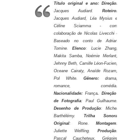
Título original e ano:
Direção:
Jacques Audiard.
Roteiro:
Jacques Audiard, Léa Mysius e
Céline Sciamma - com
colaboração de
Nicolas Livecchi -
Baseado no conto de
Adrian
Tomine.
Elenco
: Lucie Zhang,
Makita Samba, Noémie Merlant,
Jehnny Beth,
Camille Léon-Fucien,
Oceane Cairaty,
Anaïde Rozam,
Pol White.
Gênero
:
drama,
romance, comédia.
Nacionalidade
:
França
.
Direção
de Fotografia
: Paul Guilhaume.
Desenho de Produção
: Michel
Barthélémy.
Trilha Sonora
Original
: Rone.
Montagem
:
Juliette Welfling.
Produção
:
Pascal Caucheteux, Grégoire