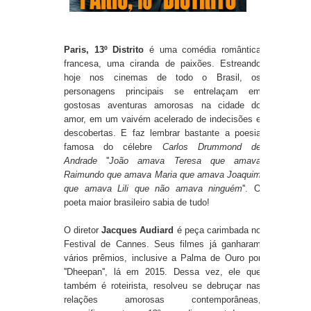
Paris, 13º Distrito
é uma comédia romântica
francesa, uma ciranda de paixões. Estreando
hoje nos cinemas de todo o Brasil, os
personagens principais se entrelaçam em
gostosas aventuras amorosas na cidade do
amor, em um vaivém acelerado de indecisões e
descobertas. E faz lembrar bastante a poesia
famosa do célebre
Carlos Drummond de
Andrade
''
João amava Teresa que amava
Raimundo que amava Maria que amava Joaquim
que amava Lili que não amava ninguém
''. O
poeta maior brasileiro sabia de tudo!
O diretor
Jacques Audiard
é peça carimbada no
Festival de Cannes. Seus filmes já ganharam
vários prêmios, inclusive a Palma de Ouro por
''Dheepan'', lá em 2015. Dessa vez, ele que
também é roteirista, resolveu se debruçar nas
relações amorosas contemporâneas,