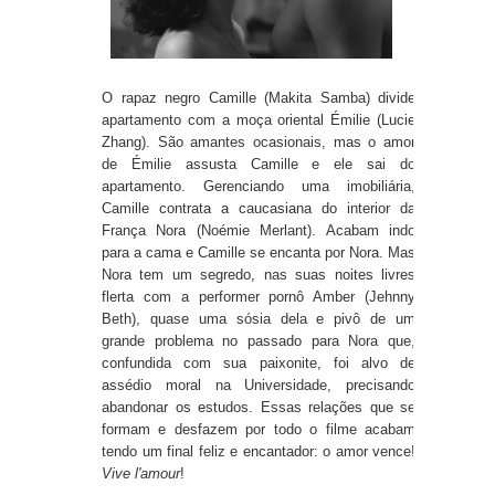
O rapaz negro Camille (Makita Samba) divide
apartamento com a moça oriental Émilie (Lucie
Zhang). São amantes ocasionais, mas o amor
de Émilie assusta Camille e ele sai do
apartamento. Gerenciando uma imobiliária,
Camille contrata a caucasiana do interior da
França Nora (Noémie Merlant). Acabam indo
para a cama e Camille se encanta por Nora. Mas
Nora tem um segredo, nas suas noites livres
flerta com a performer pornô Amber (Jehnny
Beth), quase uma sósia dela e pivô de um
grande problema no passado para Nora que,
confundida com sua paixonite, foi alvo de
assédio moral na Universidade, precisando
abandonar os estudos. Essas relações que se
formam e desfazem por todo o filme acabam
tendo um final feliz e encantador: o amor vence!
Vive l'amour
!