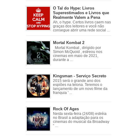
O Tal do Hype: Livros
Superestimados e Livros que
Realmente Valem a Pena
Ah, o hype. Certos livros caem nas
graças dos leitores e você não
consegue abrir uma rede social ...
Mortal Kombat 2
Mortal Kombat , dirigido por
Simon McQuoid , estreou nos
cinemas em maio de 2021,
durante a ...
Kingsman - Serviço Secreto
2015 será o grande ano dos
espiões na telona. Teremos o
lançamento de um novo filme da
franquia ' ...
Rock Of Ages
Nesta sexta-feira (24/08) estréia
no Brasil a adaptação para os
cinemas do musical da Broadway
“ ...