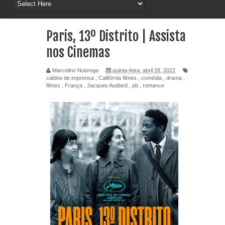
Paris, 13º Distrito | Assista
nos Cinemas
Marcelino Nobrega
quinta-feira, abril 28, 2022
cabine de imprensa
,
Califórnia filmes
,
comédia
,
drama
,
filmes
,
França
,
Jacques Audiard
,
pb
,
romance