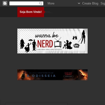
Seja Bem Vindx!
Carregando...