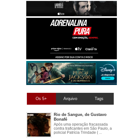
Os 5+
Arquivo
Tags
Rio de Sangue, de Gustavo
Bonafé
Após uma operação fracassada
contra traficantes em São Paulo, a
policial Patrícia Trindade ( ...