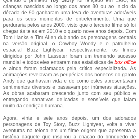
Quando o primeiro
Toy Story
foi lançado em 1995, as
crianças nascidas ao longo dos anos 80 ou ao inicio da
década de 90 ganharam uma leva de aventuras adoráveis
para os seus momentos de entretenimento. Uma que
perduraria pelos anos 2000, visto que o terceiro filme só foi
chegar às telas em 2010 e o quarto nove anos depois. Com
Tom Hanks e Tim Allen dublando os personagens centrais
na versão original, o Cowboy Woody e o patrulheiro
espacial Buzz Lightyear, respectivamente, os filmes
dirigidos por John Lasseter foram um tremendo sucesso
mundial e todos eles entraram nas estatísticas de
box office
e ainda foram aclamados pela crítica especializada. As
animações revelavam as peripécias dos bonecos do garoto
Andy que ganhavam vida e de como estes apresentavam
sentimentos diversos e passavam por inúmeras situações.
As obras acabaram crescendo junto com seu público e
entregando narrativas delicadas e sensíveis que falam
muito da condição humana.
Agora, vinte e sete anos depois, um dos adorados
personagens de Toy Story, Buzz Lightyear, volta a viver
aventuras na telona em um filme origem que apresenta a
história daquele que inspirou a criação do brinquedo de