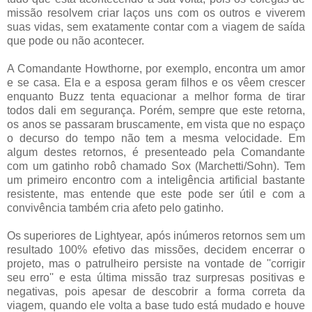
missão resolvem criar laços uns com os outros e viverem
suas vidas, sem exatamente contar com a viagem de saída
que pode ou não acontecer.
A Comandante Howthorne, por exemplo, encontra um amor
e se casa. Ela e a esposa geram filhos e os vêem crescer
enquanto Buzz tenta equacionar a melhor forma de tirar
todos dali em segurança. Porém, sempre que este retorna,
os anos se passaram bruscamente, em vista que no espaço
o decurso do tempo não tem a mesma velocidade. Em
algum destes retornos, é presenteado pela Comandante
com um gatinho robô chamado Sox (Marchetti/Sohn). Tem
um primeiro encontro com a inteligência artificial bastante
resistente, mas entende que este pode ser útil e com a
convivência também cria afeto pelo gatinho.
Os superiores de Lightyear, após inúmeros retornos sem um
resultado 100% efetivo das missões, decidem encerrar o
projeto, mas o patrulheiro persiste na vontade de ''corrigir
seu erro'' e esta última missão traz surpresas positivas e
negativas, pois apesar de descobrir a forma correta da
viagem, quando ele volta a base tudo está mudado e houve