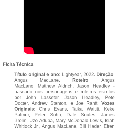
Ficha Técnica
Título original e ano:
Lightyear, 2022.
Direção
:
Angus MacLane.
Roteiro
: Angus
MacLane, Matthew Aldrich, Jason Headley -
baseado nos personagens e roteiros escritos
por John Lasseter, Jason Headley, Pete
Docter, Andrew Stanton, e Joe Ranft.
Vozes
Originais
: Chris Evans, Taika Waititi, Keke
Palmer, Peter Sohn, Dale Soules, James
Brolin, Uzo Aduba, Mary McDonald-Lewis, Isiah
Whitlock Jr., Angus MacLane, Bill Hader, Efren