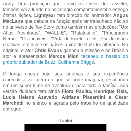
Andy. Uma produção que, como os filmes de Lasseter,
também vai a fundo na psicologia comportamental e entrega
ótimas lições.
Lightyear
tem direção do animador
Angus
MacLane
que debuta na função após ter trabalhado não só
no universo de Toy Story como também nas produções: ''Up:
Altas Aventuras'', ''WALL-E'', ''Ratatouille'', ''Procurando
Nemo'', ''Os Incríveis'', ''Vida de Inseto'' e etc. Por decisões
criativas, em diversos países a voz de Buzz foi alterada. No
original, o ator
Chris Evans
ganhou a missão e no Brasil o
ator e apresentador
Marcos Mion
recebeu o bastão do
próprio dublador de Buzz, Guilherme Briggs
.
O longa chega hoje aos cinemas e sua experiência
cinemática vai além do que se pode imaginar, resultando
em um super filme de aventura e para toda a família. Sua
versão dublada tem ainda
Flora Paulita, Henrique Reis,
Lucia Helena Azevedo, Adriana Pissardini e César
Marchetti
no elenco e agrada pelo trabalho de qualidade
entregue.
Trailer