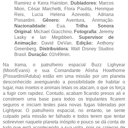
Ramirez e Keira Hairston.
Dubladores
:
Marcos
Mion,
César Marchetti, Flora Paulita, Henrique
Reis, Lucia Helena Azevedo, Adriana
Pissardini
.
Gênero
: Aventura, Animação.
Nacionalidade
: Eua.
Trilha Sonora
Original
: Michael Giacchino.
Fotografia
: Jeremy
Lasky e Ian Megibben.
Supervisor de
Animação
: David DeVan.
Edição:
Anthony
Greenberg.
Distribuidora
: Walt Disney Studios
Brasil.
Duração
: 01h49min.
Na trama, o patrulheiro espacial Buzz Lighyear
(Mion/Evans) e sua Comandante Alisha Howthorne
(Pissardini/Aduba) estão em uma missão por um planeta
desconhecido averiguando a possibilidade de habitar o
lugar, mas insetos e animais letais os atacam, o que os força
a fugir com rapidez. Contudo, acabam ficando presos ali e
constroem uma base para todos os tripulantes ficarem
seguros e iniciam testes para novas fugas lideradas por
Lightyear. O patrulheiro espacial, no entanto, se sente
culpado pela missão ter falhado e todos terem que tentar
sobreviver naquele planeta inóspito e pouco se dá conta de
tudo que está acontecendo a sua volta, pois os colegas de