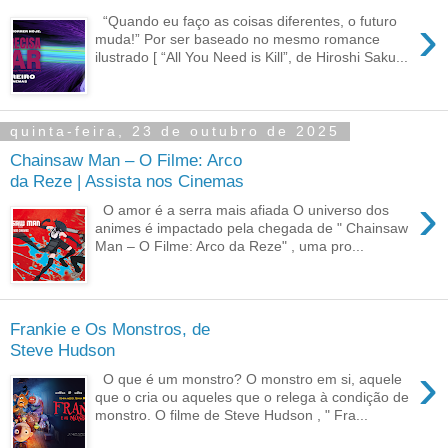
›
“Quando eu faço as coisas diferentes, o futuro
muda!” Por ser baseado no mesmo romance
ilustrado [ “All You Need is Kill”, de Hiroshi Saku...
quinta-feira, 23 de outubro de 2025
Chainsaw Man – O Filme: Arco
da Reze | Assista nos Cinemas
›
O amor é a serra mais afiada O universo dos
animes é impactado pela chegada de " Chainsaw
Man – O Filme: Arco da Reze" , uma pro...
Frankie e Os Monstros, de
Steve Hudson
›
O que é um monstro? O monstro em si, aquele
que o cria ou aqueles que o relega à condição de
monstro. O filme de Steve Hudson , " Fra...