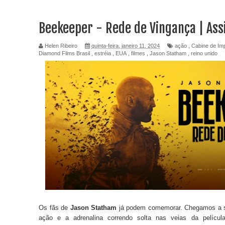
Beekeeper - Rede de Vingança | Ass
Helen Ribeiro
quinta-feira, janeiro 11, 2024
ação
,
Cabine de Im
Diamond Films Brasil
,
estréia
,
EUA
,
filmes
,
Jason Statham
,
reino unido
Os fãs de
Jason Statham
já podem comemorar. Chegamos a 
ação e a adrenalina correndo solta nas veias da películ