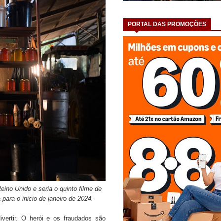
PORTAL DAS PROMOÇÕES
ino Unido e seria o quinto filme de
ara o inicio de janeiro de 2024.
ivertir. O herói e os fraudados são