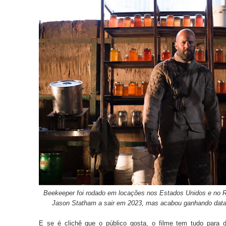
Beekeeper foi rodado em locações nos Estados Unidos e no Re
Jason Statham a sair em 2023, mas acabou ganhando data p
E se é clichê que o público gosta, o filme tem tudo para d