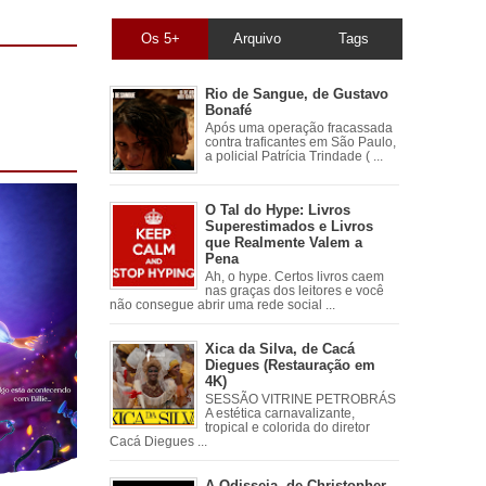
Os 5+
Arquivo
Tags
Rio de Sangue, de Gustavo
Bonafé
Após uma operação fracassada
contra traficantes em São Paulo,
a policial Patrícia Trindade ( ...
O Tal do Hype: Livros
Superestimados e Livros
que Realmente Valem a
Pena
Ah, o hype. Certos livros caem
nas graças dos leitores e você
não consegue abrir uma rede social ...
Xica da Silva, de Cacá
Diegues (Restauração em
4K)
SESSÃO VITRINE PETROBRÁS
A estética carnavalizante,
tropical e colorida do diretor
Cacá Diegues ...
A Odisseia, de Christopher