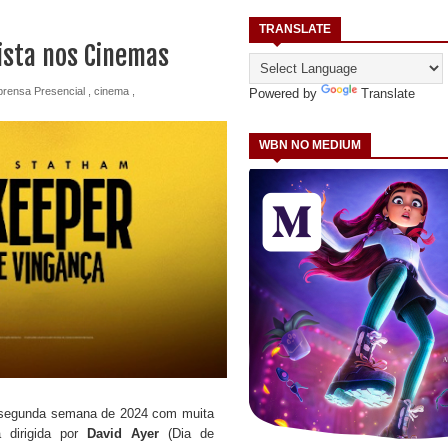
TRANSLATE
ista nos Cinemas
prensa Presencial
,
cinema
,
Powered by
Translate
WBN NO MEDIUM
segunda semana de 2024 com muita
a dirigida por
David Ayer
(Dia de