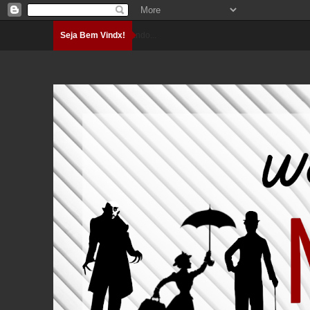
Seja Bem Vindx!
Carregando...