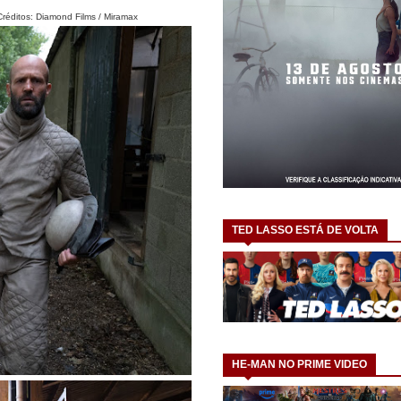
Diamond Films / Miramax
TED LASSO ESTÁ DE VOLTA
HE-MAN NO PRIME VIDEO