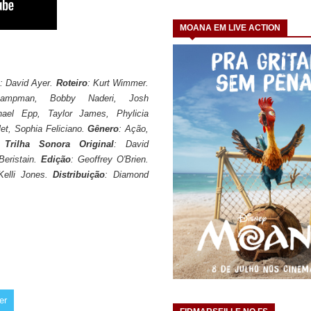
MOANA EM LIVE ACTION
o
: David Ayer.
Roteiro
: Kurt Wimmer.
ampman, Bobby Naderi, Josh
hael Epp, Taylor James, Phylicia
et, Sophia Feliciano.
Gênero
: Ação,
.
Trilha Sonora Original
: David
 Beristain.
Edição
: Geoffrey O'Brien.
Kelli Jones.
Distribuição
: Diamond
er