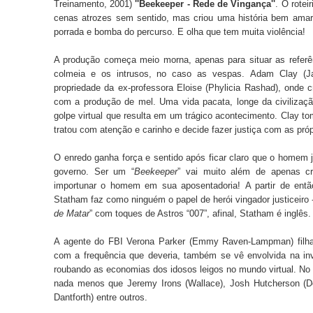
Treinamento, 2001)
''Beekeeper - Rede de Vingança''
. O roteir
cenas atrozes sem sentido, mas criou uma história bem amarra
porrada e bomba do percurso.
E olha que tem muita violência!
A produção começa meio morna, apenas para situar as referê
colmeia e os intrusos, no caso as vespas. Adam Clay (Ja
propriedade da ex-professora Eloise (Phylicia Rashad), onde c
com a produção de mel. Uma vida pacata, longe da civilizaç
golpe virtual que resulta em um trágico acontecimento.
Clay to
tratou com atenção e carinho e decide fazer justiça com as pró
O enredo ganha força e sentido após ficar claro que o homem j
governo.
Ser um “
Beekeeper
” vai muito além de apenas cr
importunar o homem em sua aposentadoria!
A partir de ent
Statham faz como ninguém o papel de herói vingador justiceiro -
de Matar
” com toques de Astros “007”, afinal, Statham é inglês
A agente do FBI Verona Parker (Emmy Raven-Lampman) filha 
com a frequência que deveria, também se vê envolvida na in
roubando as economias dos idosos leigos no mundo virtual.
No 
nada menos que Jeremy Irons (Wallace), Josh Hutcherson (D
Dantforth) entre outros.