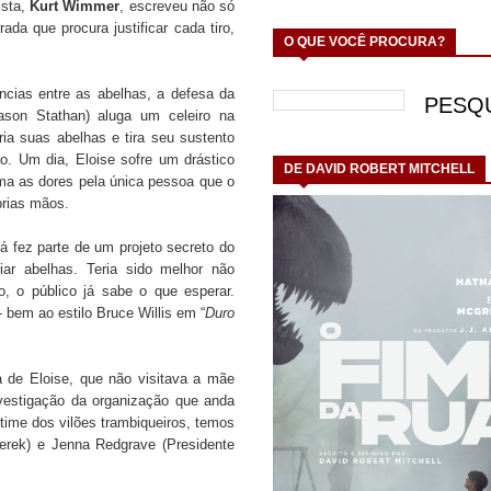
ista,
Kurt Wimmer
, escreveu não só
da que procura justificar cada tiro,
O QUE VOCÊ PROCURA?
ncias entre as abelhas, a defesa da
son Stathan) aluga um celeiro na
ria suas abelhas e tira seu sustento
ão.
Um dia, Eloise sofre um drástico
DE DAVID ROBERT MITCHELL
ma as dores pela única pessoa que o
prias mãos.
á fez parte de um projeto secreto do
iar abelhas. Teria sido melhor não
ão, o público já sabe o que esperar.
 bem ao estilo Bruce Willis em “
Duro
.
de Eloise, que não visitava a mãe
vestigação da organização que anda
time dos vilões trambiqueiros, temos
erek) e Jenna Redgrave (Presidente