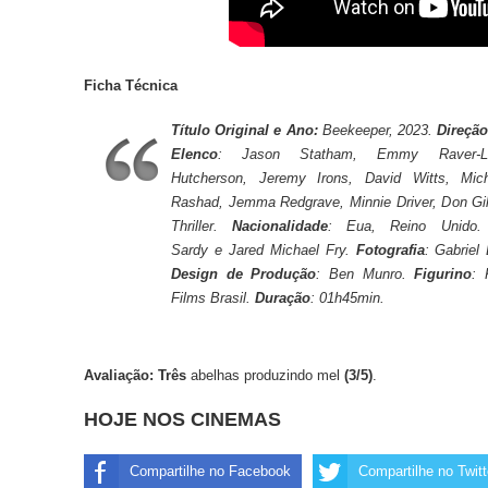
Ficha Técnica
Título Original e Ano:
Beekeeper, 2023.
Direçã
Elenco
: Jason Statham, Emmy Raver-L
Hutcherson, Jeremy Irons, David Witts, Mic
Rashad, Jemma Redgrave, Minnie Driver, Don Gil
Thriller.
Nacionalidade
: Eua, Reino Unido
Sardy e Jared Michael Fry.
Fotografia
: Gabriel
Design de Produção
: Ben Munro.
Figurino
: 
Films Brasil.
Duração
: 01h45min.
Avaliação: Três
abelhas produzindo mel
(3/5)
.
HOJE NOS CINEMAS
Compartilhe no Facebook
Compartilhe no Twitt