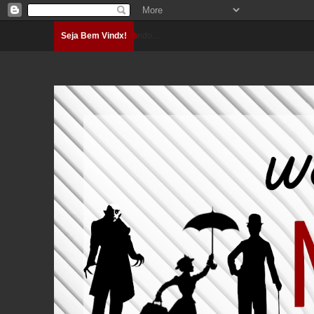
Seja Bem Vindx!
Carregando...