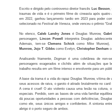
Escrito e dirigido pelo controverso diretor francês
Luc Besson
,
traumas de vida e é o primeiro filme do cineasta após quatro
em 2022, ganhou lançamento tardio em 2023 para poder com
selecionado no
Festival de Veneza
, onde venceu o prêmio ''Graf
No elenco,
Caleb Landry Jones
é Douglas Munrow,
Gabr
personagem,
Lincon Powell
interpretra Douglas adolescen
Ademais, tem-se
Clemens Schick
como Mike Munrow)
Munrow, Jojo T
.
Gibbs
como Evelyn,
Christopher Denham
c
Analisando friamente,
Dogman
é uma coletânea de non-sen
personagens exagerados e clichês além de situações que b
trabalho resulta em um filme intenso e envolvente para um públi
A base da trama é a vida do rapaz Douglas Munrow, vítima de 
seus acessos de raiva, o garoto é atirado brutalmente no canil
A cena é cruel! O ato violento causa uma lesão na coluna, 
especiais. Perdido, sem as bases de uma vida familiar equili
dá poucas oportunidades a pessoas com deficiências, Dougla
como ele, seus únicos amigos e confidentes. A sintonia entr
abrigo é o porto seguro de ambos.