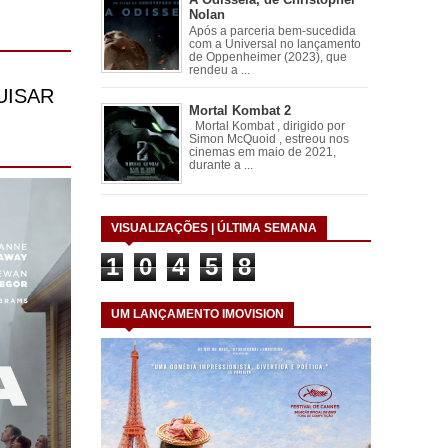
Nolan
Após a parceria bem-sucedida
com a Universal no lançamento
de Oppenheimer (2023), que
rendeu a ...
Mortal Kombat 2
Mortal Kombat , dirigido por
Simon McQuoid , estreou nos
cinemas em maio de 2021,
durante a ...
VISUALIZAÇÕES | ÚLTIMA SEMANA
1
0
4
5
8
UM LANÇAMENTO IMOVISION