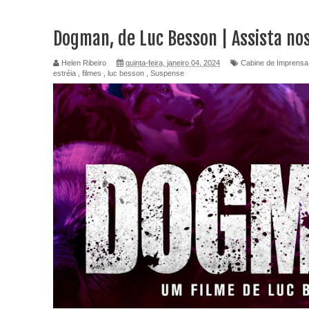
Dogman, de Luc Besson | Assista no
Helen Ribeiro
quinta-feira, janeiro 04, 2024
Cabine de Imprensa
estréia
,
filmes
,
luc besson
,
Suspense