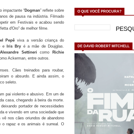
 o impactante “
Dogman
” reflete sobre
O QUE VOCÊ PROCURA?
 anos de pausa na indústria. Filmado
petir em Festivais e acabou sendo
fetta d'Oro'' de melhor filme.
iel Pepê
viva a versão criança do
te e
Iris Bry
é a mãe de Doujglas.
DE DAVID ROBERT MITCHELL
,
Alexandre Settineri
como
Richie
omo Ackerman, entre outros.
ses. Cães treinados para roubar,
eiram o absurdo. E ainda assim, o
co seleto.
um pai violento e abusivo. Em um de
 da casa, chegando à beira da morte.
o deixando portador de necessidades
brada e vivendo em uma sociedade que
s vê nos cães oriundos de abandono
e o rapaz e os animais é surreal. O