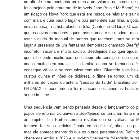
no alto de uma montanha próximo a um vilarejo no interior do
foi almejada pela corretora de imóveis Jane (Annie McEnroe) é 
um ricaço de Nova York que está em busca de relaxar e sai
com mala e cuia para o lugar e traz junto dele sua filha, a gó
nova esposa, a artista plástica Délia (Chaterine O'Hara). O ca
que os novos moradores fiquem assustados e se mudem, mas 
usar a ajuda do manual de mortos que recebem, mas se atr
lugar a presença de um fantasma demoníaco chamado
Beetlej
incorreto, sacana e muito sádico, Beetlejuice não quer ajud
quem lhe pede auxilio para que assim ele consiga o que quer,
acaba muito bem para ele e a família acaba se tornando até
consegue vê-los e se comunicar com eles. Divertido e de baix
custou quinze milhões de doláres), o filme se tornou um cl
milhares de vezes durante a ''sessão da tarde'' brasileira a
HBOMAX e recentemente foi relançado nos cinemas brasile
segundo filme.
Uma sequência vem sendo pensada desde o lançamento do pri
papos de retornar ao universo
Beetlejuice
se tornaram forte e a
ao projeto. Tim Burton sempre revelou que só voltaria se
também fez seus pedidos: ''mais tempo de tela'', afinal, no pri
mas ele aparece menos do que os outros personagens. Definido 
chegamos então a 2023 e o projeto finalmente foi rodado (e qu