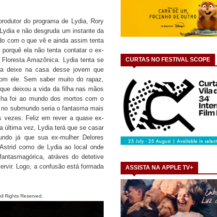
produtor do programa de Lydia, Rory
Lydia e não desgruda um instante da
ado com o que vê e ainda assim tenta
 porquê ela não tenta contatar o ex-
CURTAS NO FESTIVAL SCOPE
a Floresta Amazônica. Lydia tenta se
 a deixe na casa desse jovem que
om ele. Sem saber muito do rapaz,
 que deixou a vida da filha nas mãos
ilha foi ao mundo dos mortos com o
id no submundo seria o fantasma mais
s vezes. Feliz em rever a quase ex-
 última vez, Lydia terá que se casar
undo já que sua ex-mulher Delores
 Astrid como de Lydia ao local onde
antasmagórica, atráves do detetive
tervir. Logo, a confusão está formada
ASSISTA NA APPLE TV+
.
Rights Reserved.