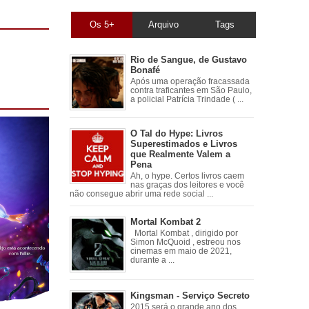
Os 5+
Arquivo
Tags
Rio de Sangue, de Gustavo
Bonafé
Após uma operação fracassada
contra traficantes em São Paulo,
a policial Patrícia Trindade ( ...
O Tal do Hype: Livros
Superestimados e Livros
que Realmente Valem a
Pena
Ah, o hype. Certos livros caem
nas graças dos leitores e você
não consegue abrir uma rede social ...
Mortal Kombat 2
Mortal Kombat , dirigido por
Simon McQuoid , estreou nos
cinemas em maio de 2021,
durante a ...
Kingsman - Serviço Secreto
2015 será o grande ano dos