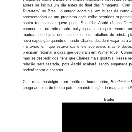
atores se iniciou um dia antes do final das filmagens). Com tí
Divertem
'' no Brasil, o enredo agora vai em busca de como 
apresentadora de um programa onde exibe ocorridos supernat
assim tenta ajudar quem pode. Sua filha Astrid (Jenna Orte
paranormais da mãe e sofre bullying na escola pelo enorme c
madrasta de Lydia continua com seus trabalhos de artista pl
nova exposição quando o marido Charles decide ir viajar para a
- o avião em que estava cai e ele sobrevive, mas é devor
precisam retornar a casa que deixaram em Winter River, Connect
mas se despedir dos itens que Charles mais gostava. Nesse ree
relação será testada, pois Astrid acabará sendo enganada p
poderá tentar a socorrer.
Com muita nostalgia e um tantão de humor sátiro,
Beatlejuice 
chega as telas de todo o país com distribuição da magnânima 
Trailer