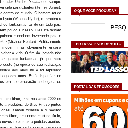
s Estados Unidos. A casa que sempre
vendida para Charles (Jeffrey Jones),
O QUE VOCÊ PROCURA?
r do centro do mundo. O homem muda
tica Lydia (Winona Ryder), e também a
sal de fantasmas faz de um tudo para
tem pouco sucesso. Eles até tentam
apalham e acabam invocando para o
uice
(Michael Keaton). Politicamente
TED LASSO ESTÁ DE VOLTA
ar ninguém, mas, obviamente, engana
 voltar a vida. O fim da jornada não
 amiga dos fantasmas, já que Lydia
o custo (na época de sua realização
ássico dos anos 80 e foi reprisado
o longo dos anos. Está disponível na
iros em comemoração a chegada do
PORTAL DAS PROMOÇÕES
meiro filme, mas nos anos 2000 os
té a produtora de Brad Pitt se juntou
 Michael Keaton topasse e o mesmo
meiro filme, seu nome está no título,
novos roteiristas e pedidos aceitos,
ase não finalizado, pois a greve dos