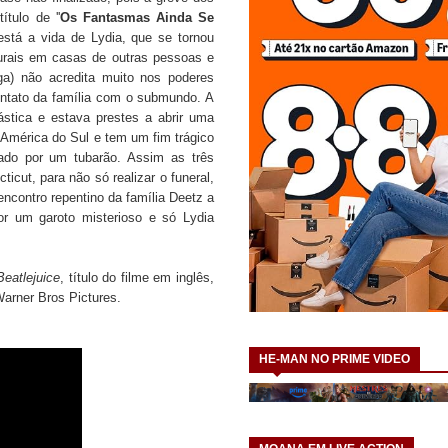
tulo de ''
Os Fantasmas Ainda Se
está a vida de Lydia, que se tornou
urais em casas de outras pessoas e
ga) não acredita muito nos poderes
ontato da família com o submundo. A
ástica e estava prestes a abrir uma
 América do Sul e tem um fim trágico
ado por um tubarão. Assim as três
icut, para não só realizar o funeral,
ncontro repentino da família Deetz a
or um garoto misterioso e só Lydia
Beatlejuice
, título do filme em inglês,
Warner Bros Pictures.
HE-MAN NO PRIME VIDEO