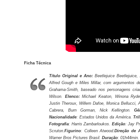
Ficha Técnica
Título Original e Ano:
Beetlejuice Beetlejuice,
Alfred Gough e Miles Millar, com argumentos de
Grahama-Smith, baseado nos personagens cria
Wilson.
Elenco:
Michael Keaton, Winona Ryder
Justin Theroux, Willem Dafoe, Monica Bellucci, 
Cabrera, Burn Gorman, Nick Kellington.
Gê
Nacionalidade
: Estados Unidos da América.
Tri
Fotografia
: Harris Zambarloukos.
Edição
: Jay P
Scruton.
Figurino
: Colleen Atwood.
Direção de A
Warner Bros Pictures Brasil.
Duração
: 01h44min.