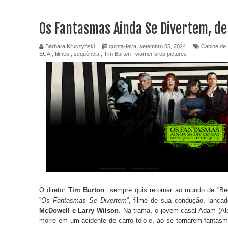
Os Fantasmas Ainda Se Divertem, de
Bárbara Kruczyński
quinta-feira, setembro 05, 2024
Cabine de 
EUA
,
filmes
,
sequência
,
Tim Burton
,
warner bros pictures
O diretor
Tim Burton
sempre quis retornar ao mundo de ''Bee
''
Os Fantasmas Se Divertem'
', filme de sua condução, lanç
McDowell e Larry Wilson
. Na trama, o jovem casal Adam (Al
morre em um acidente de carro tolo e, ao se tornarem fantas