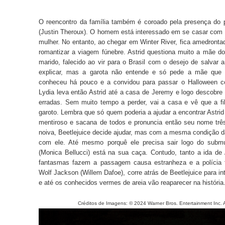
O reencontro da família também é coroado pela presença do 
(Justin Theroux). O homem está interessado em se casar com 
mulher. No entanto, ao chegar em Winter River, fica amedront
romantizar a viagem fúnebre. Astrid questiona muito a mãe do
marido, falecido ao vir para o Brasil com o desejo de salvar 
explicar, mas a garota não entende e só pede a mãe que
conheceu há pouco e a convidou para passar o Halloween c
Lydia leva então Astrid até a casa de Jeremy e logo descobre
erradas. Sem muito tempo a perder, vai a casa e vê que a f
garoto. Lembra que só quem poderia a ajudar a encontrar Astr
mentiroso e sacana de todos e pronuncia então seu nome trê
noiva, Beetlejuice decide ajudar, mas com a mesma condição da
com ele. Até mesmo porquê ele precisa sair logo do subm
(Monica Bellucci) está na sua caça. Contudo, tanto a ida de
fantasmas fazem a passagem causa estranheza e a polícia f
Wolf Jackson (Willem Dafoe), corre atrás de Beetlejuice para in
e até os conhecidos vermes de areia vão reaparecer na história
Créditos de Imagens: © 2024 Warner Bros. Entertainment Inc. All 