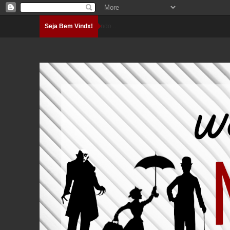
Seja Bem Vindx!
Carregando...