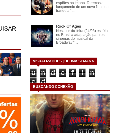
espiões na telona. Teremos o
lançamento de um novo filme da
franquia ' ...
Rock Of Ages
Nesta sexta-feira (24/08) estréia
no Brasil a adaptação para os
cinemas do musical da
Broadway “ ...
VISUALIZAÇÕES | ÚLTIMA SEMANA
u
n
d
e
f
i
n
e
d
BUSCANDO CONEXÃO