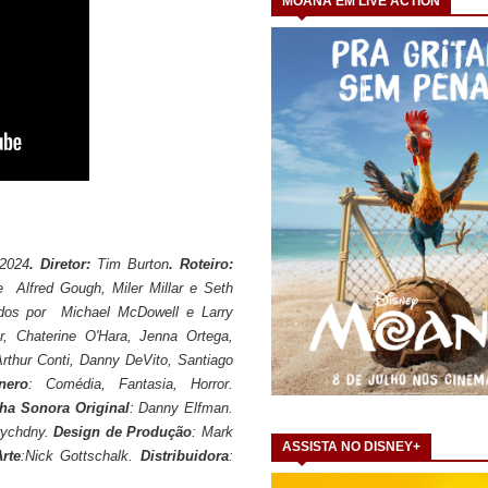
MOANA EM LIVE ACTION
 2024
. Diretor:
Tim Burton
. Roteiro:
 Alfred Gough, Miler Millar e Seth
dos por Michael McDowell e Larry
, Chaterine O'Hara, Jenna Ortega,
Arthur Conti, Danny DeVito, Santiago
nero
: Comédia, Fantasia, Horror.
lha Sonora Original
: Danny Elfman.
rychdny.
Design de Produção
: Mark
ASSISTA NO DISNEY+
rte
:Nick Gottschalk.
Distribuidora
: