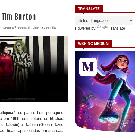
TRANSLATE
 Tim Burton
Imprensa Presencial
,
cinema
,
estréia
,
Powered by
Translate
WBN NO MEDIUM
tlejuice'', ou para o bom português,
ado em 1988, com roteiro de
Michael
ec Baldwin) e Barbara (Geena Davis)
mas, ficam aprisionados em sua casa