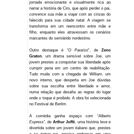
jornada emocionante e visualmente rica ao
narrar a história de Ciro, que após perder o pai,
convence sua mãe a viajar com as cinzas do
falecido para sua cidade natal. A viagem se
transforma em um reencontro entre mãe e
filho, enquanto eles atravessam os cenários
marcantes do semiárido nordestino.
Outro destaque é “
O Paraíso
", de
Zeno
Graton
, um drama sensível sobre Joe, um
jovem prestes a conquistar sua liberdade após
cumprir pena em um centro de reabilitação.
Tudo muda com a chegada de William, um
novo interno, que desperta em Joe dúvidas
sobre sua escolha entre liberdade e amor,
numa relação que desafia as regras do lugar
onde o toque é proibido. A obra foi selecionada
no Festival de Berlim.
A comédia ganha espaço com “
Alberto
Express
”, de
Arthur Joffé
, uma história leve e
divertida sobre um jovem italiano que, prestes
a se tornar pai, precisa embarcar em uma