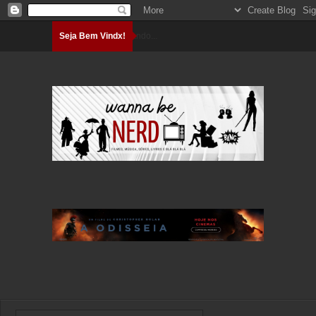
Seja Bem Vindx!
Carregando...