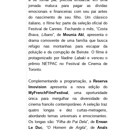
jornada maluca para pagar as dívidas
emocionais e financeiras com seu pai antes
do nascimento de seu filho. Um clássico
italiano, o filme fez parte da seleção oficial do
Festival de Cannes. Fechando o mês, “
Costa
Brava
,
Líbano
”, de
Mounia Akl
, apresenta o
drama comovente de uma família que busca
refúgio nas montanhas para escapar da
poluição e da corrupção de Beirute. O filme é
protagonizado por
Nadine Labaki
e venceu o
prêmio NETPAC no Festival de Cinema de
Toronto.
Complementando a programação, a
Reserva
Imovision
apresenta a nova edição do
MyFrenchFilmFestival
, uma oportunidade
única para mergulhar na diversidade do
cinema francês contemporâneo. A seleção traz
quatro longas e dez curtas-metragens,
abordando temas universais e emocionantes.
Os longas são: “
Filha do Pai Dela
”, de
Erwan
Le Duc
, “
O Homem de Argila
”, de
Anaïs