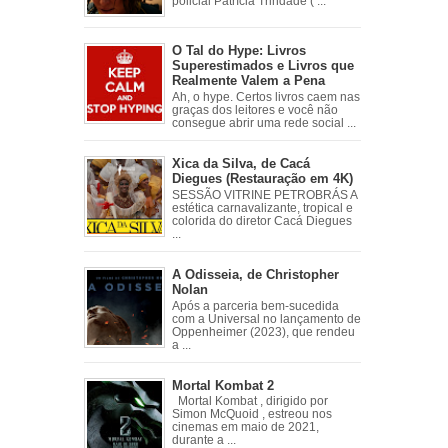
policial Patrícia Trindade ( ...
O Tal do Hype: Livros
Superestimados e Livros que
Realmente Valem a Pena
Ah, o hype. Certos livros caem nas
graças dos leitores e você não
consegue abrir uma rede social ...
Xica da Silva, de Cacá
Diegues (Restauração em 4K)
SESSÃO VITRINE PETROBRÁS A
estética carnavalizante, tropical e
colorida do diretor Cacá Diegues
...
A Odisseia, de Christopher
Nolan
Após a parceria bem-sucedida
com a Universal no lançamento de
Oppenheimer (2023), que rendeu
a ...
Mortal Kombat 2
Mortal Kombat , dirigido por
Simon McQuoid , estreou nos
cinemas em maio de 2021,
durante a ...