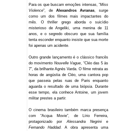
Para os que buscam emoções intensas, “
Miss
Violence
”, de
Alexandros Avranas
, surge
como um dos filmes mais impactantes do
mês. O thriller grego aborda o suicídio
misterioso de Angeliki, uma menina de 11
anos, e o segredo obscuro que sua família
tenta esconder enquanto insiste que sua morte
foi apenas um acidente.
Outro grande lançamento é o clássico francês
do movimento
Nouvelle Vague
, “Cléo das 5 às
7”, da brilhante Agnès Varda. O filme retrata as
horas de angústia de Cléo, uma cantora pop
que passeia pelas ruas de Paris enquanto
aguarda o resultado de uma biópsia. Durante
esse tempo, ela conhece Antoine, um jovem
militar prestes a partir.
O cinema brasileiro também marca presença
com “Acqua Movie”, de Lírio Ferreira,
protagonizado por
Alessandra Negrini
e
Fernando Haddad
. A obra apresenta uma