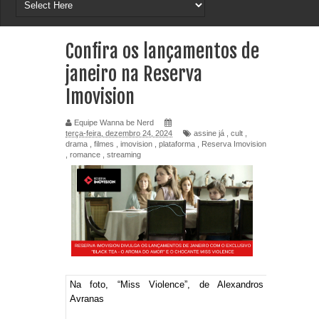
Confira os lançamentos de
janeiro na Reserva
Imovision
Equipe Wanna be Nerd
terça-feira, dezembro 24, 2024
assine já
,
cult
,
drama
,
filmes
,
imovision
,
plataforma
,
Reserva Imovision
,
romance
,
streaming
Na foto, “Miss Violence”, de Alexandros
Avranas