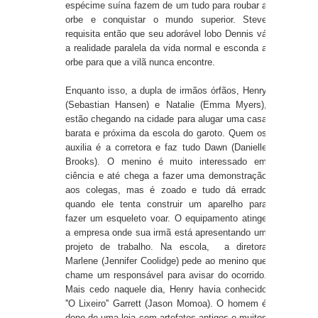
espécime suína fazem de um tudo para roubar a
orbe e conquistar o mundo superior. Steve
requisita então que seu adorável lobo Dennis vá
a realidade paralela da vida normal e esconda a
orbe para que a vilã nunca encontre.
Enquanto isso, a dupla de irmãos órfãos, Henry
(Sebastian Hansen) e Natalie (Emma Myers),
estão chegando na cidade para alugar uma casa
barata e próxima da escola do garoto. Quem os
auxilia é a corretora e faz tudo Dawn (Danielle
Brooks). O menino é muito interessado em
ciência e até chega a fazer uma demonstração
aos colegas, mas é zoado e tudo dá errado
quando ele tenta construir um aparelho para
fazer um esqueleto voar. O equipamento atinge
a empresa onde sua irmã está apresentando um
projeto de trabalho. Na escola, a diretora
Marlene (Jennifer Coolidge) pede ao menino que
chame um responsável para avisar do ocorrido.
Mais cedo naquele dia, Henry havia conhecido
''O Lixeiro'' Garrett (Jason Momoa). O homem é
dono de uma loja com artefatos antigos e muitos