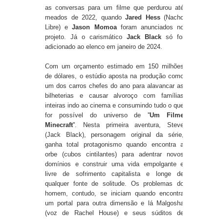
as conversas para um filme que perdurou até
meados de 2022, quando
Jared Hess
(Nacho
Libre) e
Jason Momoa
foram anunciados no
projeto. Já o carismático
Jack Black
só foi
adicionado ao elenco em janeiro de 2024.
Com um orçamento estimado em 150 milhões
de dólares, o estúdio aposta na produção como
um dos carros chefes do ano para alavancar as
bilheterias e causar alvoroço com famílias
inteiras indo ao cinema e consumindo tudo o que
for possível do universo de ''
Um Filme
Minecraft
''. Nesta primeira aventura, Steve
(Jack Black), personagem original da série,
ganha total protagonismo quando encontra a
orbe (cubos cintilantes) para adentrar novos
domínios e construir uma vida empolgante e
livre de sofrimento capitalista e longe de
qualquer fonte de solitude. Os problemas do
homem, contudo, se iniciam quando encontra
um portal para outra dimensão e lá Malgosha
(voz de Rachel House) e seus súditos de