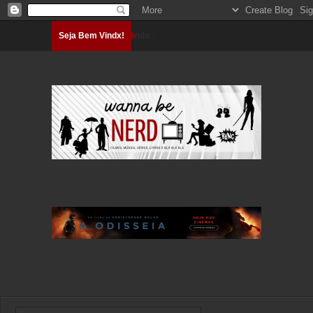
Seja Bem Vindx!
Carregando...