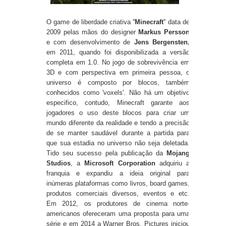
O game de liberdade criativa ''
Minecraft
'' data de
2009 pelas mãos do designer
Markus Persson
e com desenvolvimento de
Jens Bergensten,
em 2011, quando foi disponibilizada a versão
completa em 1.0. No jogo de sobrevivência em
3D e com perspectiva em primeira pessoa, o
universo é composto por blocos, também
conhecidos como 'voxels'. Não há um objetivo
especifico, contudo, Minecraft garante aos
jogadores o uso deste blocos para criar um
mundo diferente da realidade e tendo a precisão
de se manter saudável durante a partida para
que sua estadia no universo não seja deletada.
Tido seu sucesso pela publicação da
Mojang
Studios
, a
Microsoft Corporation
adquiriu a
franquia e expandiu a ideia original para
inúmeras plataformas como livros, board games,
produtos comerciais diversos, eventos e etc.
Em 2012, os produtores de cinema norte-
americanos ofereceram uma proposta para uma
série e em 2014 a Warner Bros. Pictures iniciou