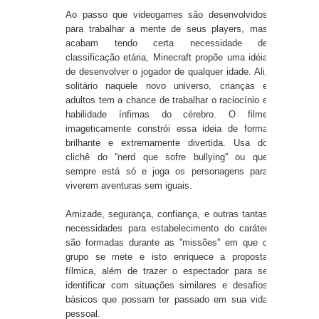
Ao passo que videogames são desenvolvidos
para trabalhar a mente de seus players, mas
acabam tendo certa necessidade de
classificação etária, Minecraft propõe uma idéia
de desenvolver o jogador de qualquer idade. Ali,
solitário naquele novo universo, crianças e
adultos tem a chance de trabalhar o raciocínio e
habilidade ínfimas do cérebro. O filme
imageticamente constrói essa ideia de forma
brilhante e extremamente divertida. Usa do
clichê do ''nerd que sofre bullying'' ou que
sempre está só e joga os personagens para
viverem aventuras sem iguais.
Amizade, segurança, confiança, e outras tantas
necessidades para estabelecimento do caráter
são formadas durante as ''missões'' em que o
grupo se mete e isto enriquece a proposta
fílmica, além de trazer o espectador para se
identificar com situações similares e desafios
básicos que possam ter passado em sua vida
pessoal.