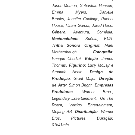
Jason Momoa, Sebastian Hansen,
Emma Myers, Danielle
Brooks, Jennifer Coolidge, Rachel
House, Hiram Garcia, Jared Hess.
Gênero
: Aventura, Comédia.
Nacionalidade
: Suécia, EUA.
Trilha Sonora Original
: Mark
Mothersbaugh.
Fotografia
:
Enrique Chediak.
Edição
: James
Thomas.
Figurino
: Lucy McLay e
Amanda Neale.
Design de
Produção
: Grant Major.
Direção
de Arte
: Simon Bright.
Empresas
Produtoras
: Warner Bros.,
Legendary Entertainment, On The
Roam, Vertigo Entertainment,
Mojang AB.
Distribuição
: Warner
Bros. Pictures.
Duração
:
01h41min.