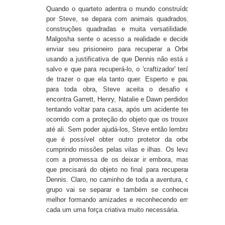
Quando o quarteto adentra o mundo construído
por Steve, se depara com animais quadrados,
construções quadradas e muita versatilidade.
Malgosha sente o acesso a realidade e decide
enviar seu prisioneiro para recuperar a Orbe
usando a justificativa de que Dennis não está a
salvo e que para recuperá-lo, o 'craftizador' terá
de trazer o que ela tanto quer. Esperto e pau
para toda obra, Steve aceita o desafio e
encontra Garrett, Henry, Natalie e Dawn perdidos
tentando voltar para casa, após um acidente ter
ocorrido com a proteção do objeto que os trouxe
até ali. Sem poder ajudá-los, Steve então lembra
que é possível obter outro protetor da orbe
cumprindo missões pelas vilas e ilhas. Os leva
com a promessa de os deixar ir embora, mas
que precisará do objeto no final para recuperar
Dennis. Claro, no caminho de toda a aventura, o
grupo vai se separar e também se conhecer
melhor formando amizades e reconhecendo em
cada um uma força criativa muito necessária.