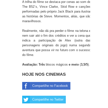
A trilha do filme se destaca por cenas ao som de
The B52´s, Vince Clarke, Skid Row e canções
performadas pelo próprio Jack Black para ilustrar
as histórias de Steve. Momentos, aliás, que são
maravilhosos.
Realmente, não dá pra perder o filme na telona e
nem sair até o fim dos créditos e ver a cena que
indica a participação de Alex (outra das
personagens originais do jogo) numa segunda
aventura que possa vir no futuro com o sucesso
do filme.
Avaliação: Três
blocos mágicos
e meio
(
3,5/5
).
HOJE NOS CINEMAS
Compartilhe no Facebook
Compartilhe no Twitter