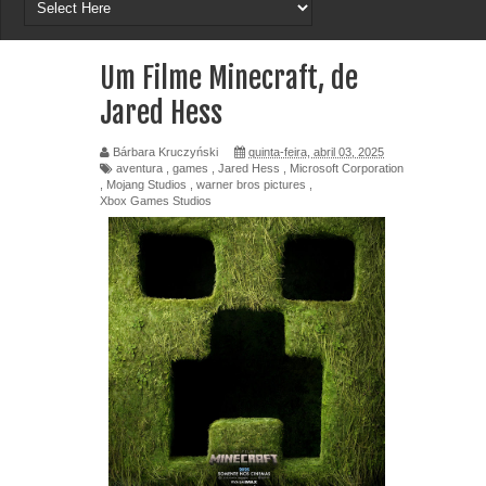
Um Filme Minecraft, de
Jared Hess
Bárbara Kruczyński
quinta-feira, abril 03, 2025
aventura
,
games
,
Jared Hess
,
Microsoft Corporation
,
Mojang Studios
,
warner bros pictures
,
Xbox Games Studios