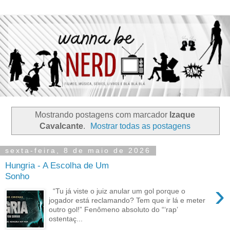
Mostrando postagens com marcador
Izaque
Cavalcante
.
Mostrar todas as postagens
sexta-feira, 8 de maio de 2026
Hungria - A Escolha de Um
Sonho
›
“Tu já viste o juiz anular um gol porque o
jogador está reclamando? Tem que ir lá e meter
outro gol!” Fenômeno absoluto do “‘rap’
ostentaç...