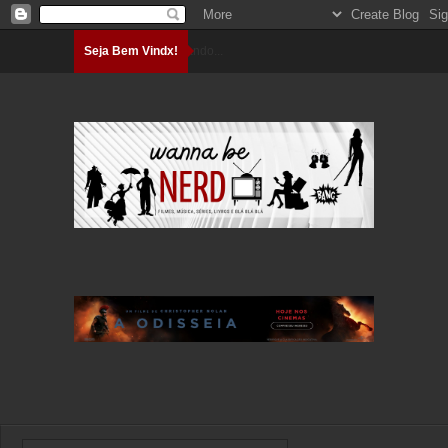
Seja Bem Vindx!
Carregando...