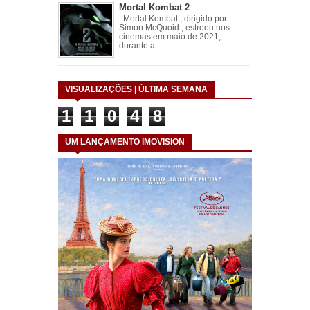
Mortal Kombat 2
Mortal Kombat , dirigido por
Simon McQuoid , estreou nos
cinemas em maio de 2021,
durante a ...
VISUALIZAÇÕES | ÚLTIMA SEMANA
1
1
0
4
8
UM LANÇAMENTO IMOVISION