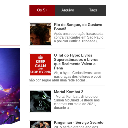
Os 5+
Arquivo
Tags
Rio de Sangue, de Gustavo
Bonafé
Após uma operação fracassada
contra traficantes em São Paulo,
a policial Patrícia Trindade ( ...
O Tal do Hype: Livros
Superestimados e Livros
que Realmente Valem a
Pena
Ah, o hype. Certos livros caem
nas graças dos leitores e você
não consegue abrir uma rede social ...
Mortal Kombat 2
Mortal Kombat , dirigido por
Simon McQuoid , estreou nos
cinemas em maio de 2021,
durante a ...
Kingsman - Serviço Secreto
2015 será o grande ano dos