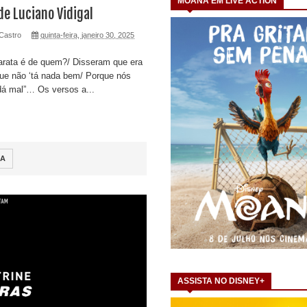
MOANA EM LIVE ACTION
de Luciano Vidigal
Castro
quinta-feira, janeiro 30, 2025
arata é de quem?/ Disseram que era
 que não ‘tá nada bem/ Porque nós
dá mal”… Os versos a...
MA
ASSISTA NO DISNEY+