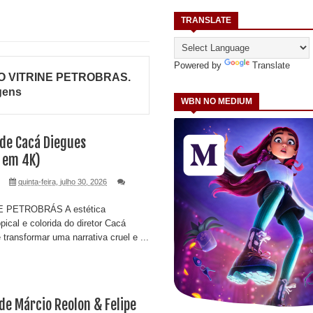
TRANSLATE
Powered by
Translate
O VITRINE PETROBRAS
.
gens
WBN NO MEDIUM
, de Cacá Diegues
 em 4K)
quinta-feira, julho 30, 2026
 PETROBRÁS A estética
opical e colorida do diretor Cacá
transformar uma narrativa cruel e ...
de Márcio Reolon & Felipe