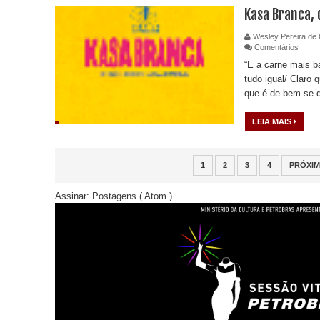
Kasa Branca, 
Wesley Pereira de 
Comentários
“E a carne mais b
tudo igual/ Claro
que é de bem se 
LEIA MAIS
1
2
3
4
PRÓXI
Assinar:
Postagens ( Atom )