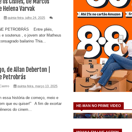
 os Cisnes, de Marcos
 Helena Varvak
quinta-feira, julho 24, 2025
E PETROBRÁS Entre pliés,
es e soutenus , o jovem ator Matheus
onsagrado bailarino Thia...
o, de Allan Deberton |
e Petrobrás
Castro
quinta-feira, março 13, 2025
 essa história de começo, meio e
dem que eu quiser!” A fim de exortar
HE-MAN NO PRIME VIDEO
gêneros do cinem...