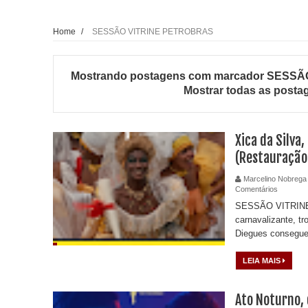
Home
/
SESSÃO VITRINE PETROBRAS
Mostrando postagens com marcador
SESSÃ
Mostrar todas as posta
Xica da Silva
(Restauração
Marcelino Nobrega
Comentários
SESSÃO VITRINE
carnavalizante, tr
Diegues consegue 
LEIA MAIS
Ato Noturno, 