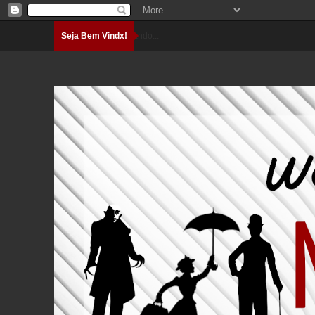
Seja Bem Vindx!
Carregando...