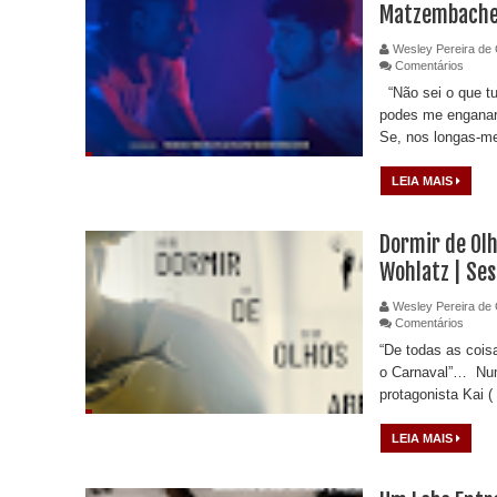
Matzembach
Wesley Pereira de 
Comentários
“Não sei o que tu
podes me enganar
Se, nos longas-me
LEIA MAIS
Dormir de Olh
Wohlatz | Ses
Wesley Pereira de 
Comentários
“De todas as cois
o Carnaval”… Numa
protagonista Kai (
LEIA MAIS