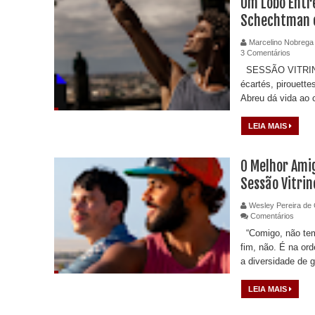
Um Lobo Entre
Schechtman e
Marcelino Nobrega
3 Comentários
SESSÃO VITRIN
écartés, pirouett
Abreu dá vida ao c
LEIA MAIS
O Melhor Amig
Sessão Vitrin
Wesley Pereira de 
Comentários
“Comigo, não tem
fim, não. É na or
a diversidade de 
LEIA MAIS