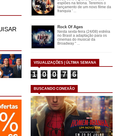
espiões na telona. Teremos o
lançamento de um novo filme da
franquia ' ...
Rock Of Ages
Nesta sexta-feira (24/08) estréia
no Brasil a adaptação para os
cinemas do musical da
Broadway “ ...
VISUALIZAÇÕES | ÚLTIMA SEMANA
1
0
0
7
6
BUSCANDO CONEXÃO