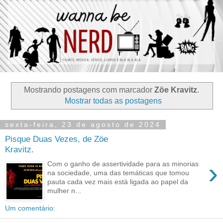
Mostrando postagens com marcador
Zöe Kravitz
.
Mostrar todas as postagens
sexta-feira, 23 de agosto de 2024
Pisque Duas Vezes, de Zöe
Kravitz.
›
Com o ganho de assertividade para as minorias
na sociedade, uma das temáticas que tomou
pauta cada vez mais está ligada ao papel da
mulher n...
Um comentário: