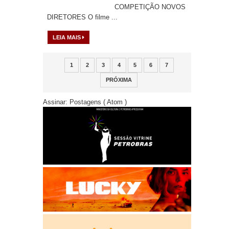
COMPETIÇÃO NOVOS
DIRETORES O filme ...
LEIA MAIS
1
2
3
4
5
6
7
PRÓXIMA
Assinar:
Postagens ( Atom )