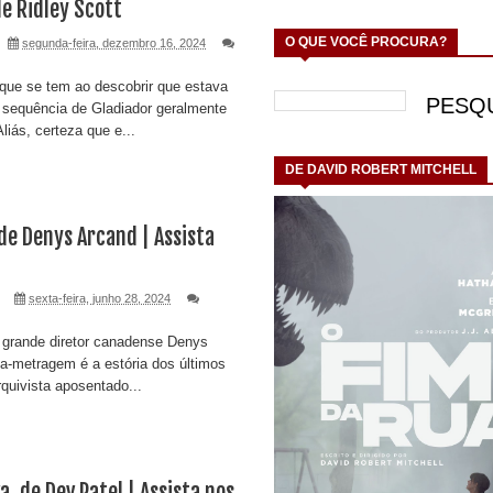
de Ridley Scott
O QUE VOCÊ PROCURA?
segunda-feira, dezembro 16, 2024
 que se tem ao descobrir que estava
sequência de Gladiador geralmente
liás, certeza que e...
DE DAVID ROBERT MITCHELL
e Denys Arcand | Assista
sexta-feira, junho 28, 2024
 grande diretor canadense Denys
ga-metragem é a estória dos últimos
quivista aposentado...
a, de Dev Patel | Assista nos