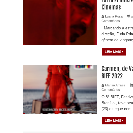
Cinemas
Luana Rosa
q
Comentários
Marcando a estrei
direção, Fúria Pri
gênero de vinganç
LEIA MAIS
Carmen, de Va
BIFF 2022
Marisa Arraes
Comentários
O 8º BIFF, Festiv
Brasília , teve seu
(23) e segue com 
LEIA MAIS