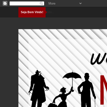
Seja Bem Vindx!
Carregando...