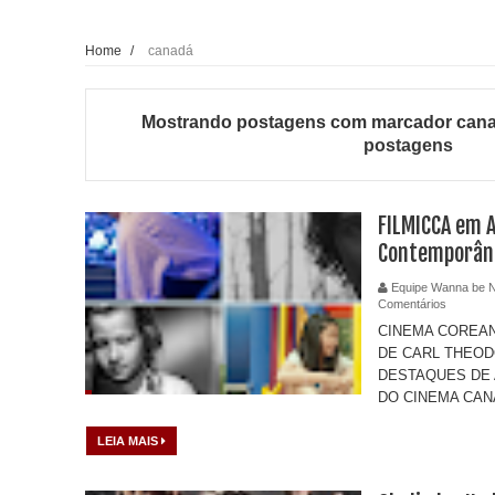
Home
/
canadá
Mostrando postagens com marcador
can
postagens
FILMICCA em A
Contemporâne
Equipe Wanna be 
Comentários
CINEMA COREA
DE CARL THEO
DESTAQUES DE 
DO CINEMA CAN
LEIA MAIS