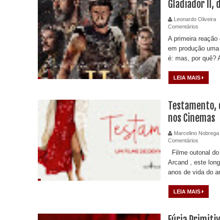
Gladiador II, 
Leonardo Oliveira
Comentários
A primeira reação
em produção uma 
é: mas, por quê? A
LEIA MAIS
Testamento, d
nos Cinemas
Marcelino Nobrega
Comentários
Filme outonal do
Arcand , este lon
anos de vida do ar
LEIA MAIS
Fúria Primitiv