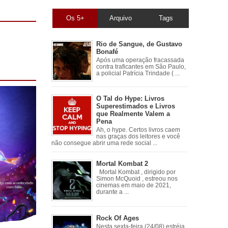
Os 5+
Arquivo
Tags
Rio de Sangue, de Gustavo
Bonafé
Após uma operação fracassada
contra traficantes em São Paulo,
a policial Patrícia Trindade ( ...
O Tal do Hype: Livros
Superestimados e Livros
que Realmente Valem a
Pena
Ah, o hype. Certos livros caem
nas graças dos leitores e você
não consegue abrir uma rede social ...
Mortal Kombat 2
Mortal Kombat , dirigido por
Simon McQuoid , estreou nos
cinemas em maio de 2021,
durante a ...
Rock Of Ages
Nesta sexta-feira (24/08) estréia