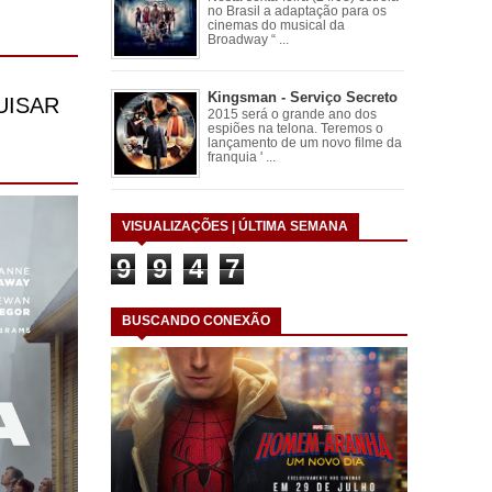
no Brasil a adaptação para os
cinemas do musical da
Broadway “ ...
Kingsman - Serviço Secreto
2015 será o grande ano dos
espiões na telona. Teremos o
lançamento de um novo filme da
franquia ' ...
VISUALIZAÇÕES | ÚLTIMA SEMANA
9
9
4
7
BUSCANDO CONEXÃO