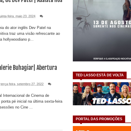
uinta-feira, maio 23, 2024
a do ator inglês Dev Patel na
mitiva traz uma visão refrescante ao
a hollywoodiano p...
lerie Buhagiar| Abertura
TED LASSO ESTÁ DE VOLTA
terça-feira, setembro 27, 2022
al Internacional de Cinema de
 ponta pé inicial na última sexta-feira
sessões no Cine ...
PORTAL DAS PROMOÇÕES