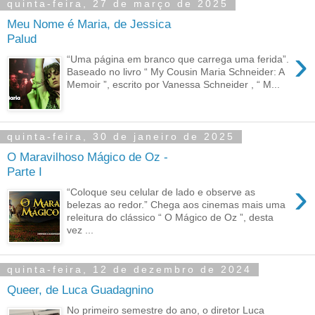
quinta-feira, 27 de março de 2025
Meu Nome é Maria, de Jessica
Palud
›
“Uma página em branco que carrega uma ferida”.
Baseado no livro “ My Cousin Maria Schneider: A
Memoir ”, escrito por Vanessa Schneider , “ M...
quinta-feira, 30 de janeiro de 2025
O Maravilhoso Mágico de Oz -
Parte I
›
“Coloque seu celular de lado e observe as
belezas ao redor.” Chega aos cinemas mais uma
releitura do clássico “ O Mágico de Oz ”, desta
vez ...
quinta-feira, 12 de dezembro de 2024
Queer, de Luca Guadagnino
No primeiro semestre do ano, o diretor Luca