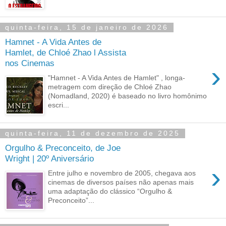
quinta-feira, 15 de janeiro de 2026
Hamnet - A Vida Antes de
Hamlet, de Chloé Zhao l Assista
nos Cinemas
›
"Hamnet - A Vida Antes de Hamlet" , longa-
metragem com direção de Chloé Zhao
(Nomadland, 2020) é baseado no livro homônimo
escri...
quinta-feira, 11 de dezembro de 2025
Orgulho & Preconceito, de Joe
Wright | 20º Aniversário
›
Entre julho e novembro de 2005, chegava aos
cinemas de diversos países não apenas mais
uma adaptação do clássico “Orgulho &
Preconceito”...