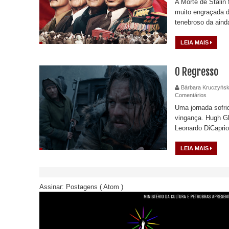
A Morte de Stalin
muito engraçada d
tenebroso da ainda
LEIA MAIS
O Regresso
Bárbara Kruczyńsk
Comentários
Uma jornada sofr
vingança. Hugh Gl
Leonardo DiCaprio
LEIA MAIS
Assinar:
Postagens ( Atom )