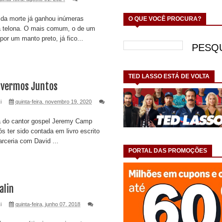
 da morte já ganhou inúmeras
O QUE VOCÊ PROCURA?
a telona. O mais comum, o de um
por um manto preto, já fico...
TED LASSO ESTÁ DE VOLTA
ivermos Juntos
i
quinta-feira, novembro 19, 2020
a do cantor gospel Jeremy Camp
s ter sido contada em livro escrito
rceria com David ...
PORTAL DAS PROMOÇÕES
alin
i
quinta-feira, junho 07, 2018