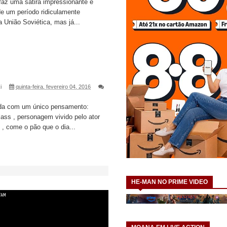
 faz uma sátira impressionante e
e um período ridiculamente
 União Soviética, mas já...
i
quinta-feira, fevereiro 04, 2016
ida com um único pensamento:
ass , personagem vivido pelo ator
 , come o pão que o dia...
HE-MAN NO PRIME VIDEO