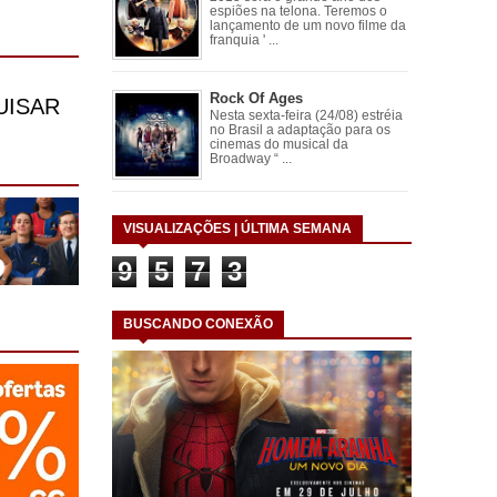
espiões na telona. Teremos o
lançamento de um novo filme da
franquia ' ...
Rock Of Ages
Nesta sexta-feira (24/08) estréia
no Brasil a adaptação para os
cinemas do musical da
Broadway “ ...
VISUALIZAÇÕES | ÚLTIMA SEMANA
9
5
7
3
BUSCANDO CONEXÃO