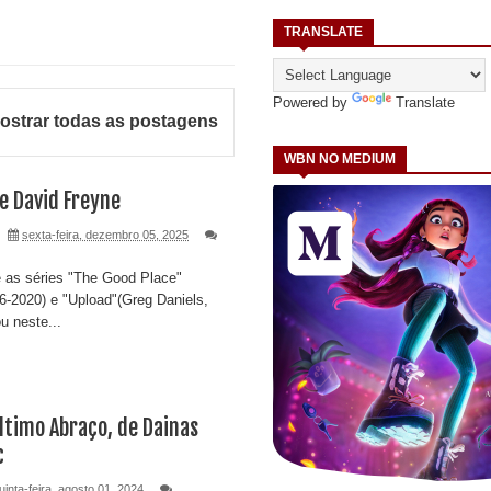
TRANSLATE
Powered by
Translate
ostrar todas as postagens
WBN NO MEDIUM
e David Freyne
sexta-feira, dezembro 05, 2025
 as séries "The Good Place"
6-2020) e "Upload"(Greg Daniels,
u neste...
ltimo Abraço, de Dainas
c
uinta-feira, agosto 01, 2024