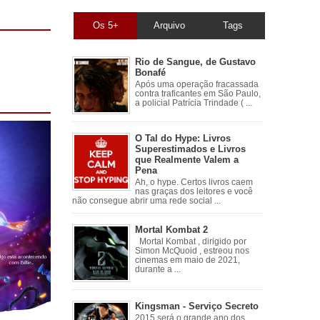
Os 5+
Arquivo
Tags
Rio de Sangue, de Gustavo
Bonafé
Após uma operação fracassada
contra traficantes em São Paulo,
a policial Patrícia Trindade ( ...
O Tal do Hype: Livros
Superestimados e Livros
que Realmente Valem a
Pena
Ah, o hype. Certos livros caem
nas graças dos leitores e você
não consegue abrir uma rede social ...
Mortal Kombat 2
Mortal Kombat , dirigido por
Simon McQuoid , estreou nos
cinemas em maio de 2021,
durante a ...
Kingsman - Serviço Secreto
2015 será o grande ano dos