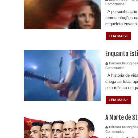
Comentários
A personificação
representações n
esqueleto envolto 
LEIA MAIS
Enquanto Est
Bárbara Kruczyńsk
Comentários
A história de vid
chega as telas apó
pelo músico em pa
LEIA MAIS
A Morte de St
Bárbara Kruczyńsk
Comentários