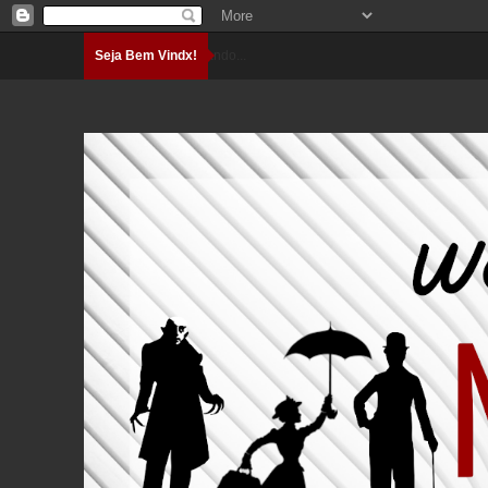
Seja Bem Vindx!
Carregando...