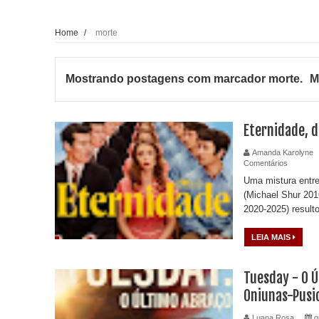
Home
/
morte
Mostrando postagens com marcador
morte
.
M
Eternidade, d
Amanda Karolyne
Comentários
Uma mistura entre
(Michael Shur 201
2020-2025) resulto
LEIA MAIS
Tuesday - O Ú
Oniunas-Pusi
Luana Rosa
q