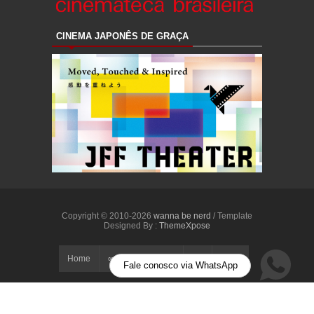
CINEMA JAPONÊS DE GRAÇA
Copyright © 2010-2026
wanna be nerd
/ Template
Designed By :
ThemeXpose
Home
∞ Unbreakable ∞
Up
WBN
Fale conosco via WhatsApp