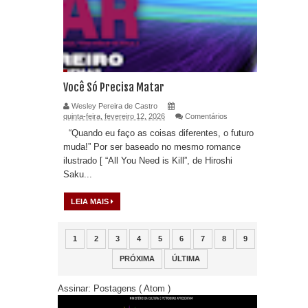
Você Só Precisa Matar
Wesley Pereira de Castro
quinta-feira, fevereiro 12, 2026
Comentários
“Quando eu faço as coisas diferentes, o futuro
muda!” Por ser baseado no mesmo romance
ilustrado [ “All You Need is Kill”, de Hiroshi
Saku...
LEIA MAIS
1
2
3
4
5
6
7
8
9
PRÓXIMA
ÚLTIMA
Assinar:
Postagens ( Atom )