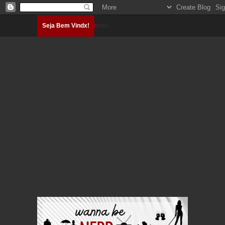
Seja Bem Vindx!
Carregando...